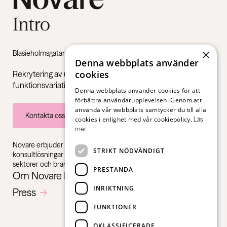
×
Blasieholmsgatan 4B, 111 48 Stockholm
Denna webbplats använder
cookies
Rekrytering av unga vuxna med Neuropsykiatriska
funktionsvariationer som ADHD och autism.
Denna webbplats använder cookies för att
förbättra användarupplevelsen. Genom att
använda vår webbplats samtycker du till alla
Kontakta oss
cookies i enlighet med vår cookiepolicy.
Läs
mer
Novare erbjuder specialistkompetens inom rekrytering,
STRIKT NÖDVÄNDIGT
konsultlösningar och ledarskapsutbildningar, gentemot alla
sektorer och branscher – från första jobb till chefsnivå.
PRESTANDA
Om Novare Intro
INRIKTNING
Press
FUNKTIONER
OKLASSIFICERADE