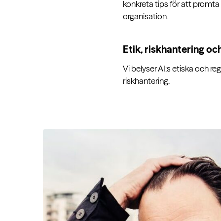
konkreta tips för att promta 
organisation.
Etik, riskhantering oc
Vi belyser AI:s etiska och re
riskhantering.