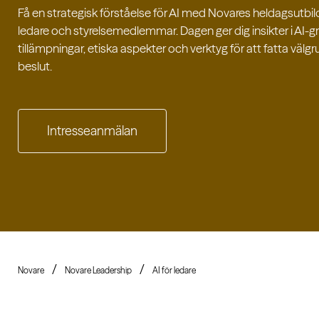
Få en strategisk förståelse för AI med Novares heldagsutbil
ledare och styrelsemedlemmar. Dagen ger dig insikter i AI-g
tillämpningar, etiska aspekter och verktyg för att fatta väl
beslut.
Intresseanmälan
Novare
Novare Leadership
AI för ledare