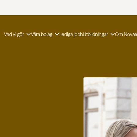
Vad vi gör
Våra bolag
Lediga jobb
Utbildningar
Om Novar