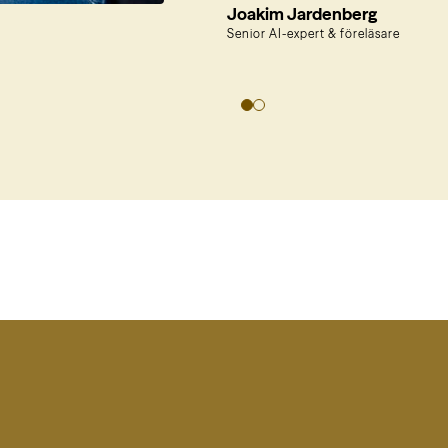
Joakim Jardenberg
Senior AI-expert & föreläsare
VD, Novare Leadership