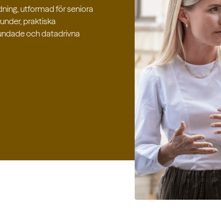
dning, utformad för seniora
runder, praktiska
grundade och datadrivna