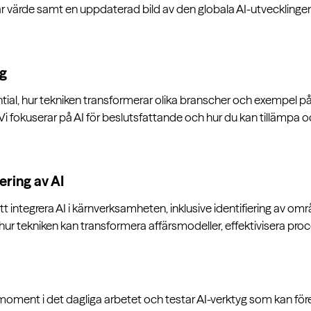
apar värde samt en uppdaterad bild av den globala AI-utveckling
ng
ential, hur tekniken transformerar olika branscher och exempel 
. Vi fokuserar på AI för beslutsfattande och hur du kan tillämpa o
ring av AI
tt integrera AI i kärnverksamheten, inklusive identifiering av om
 hur tekniken kan transformera affärsmodeller, effektivisera pr
 moment i det dagliga arbetet och testar AI-verktyg som kan för