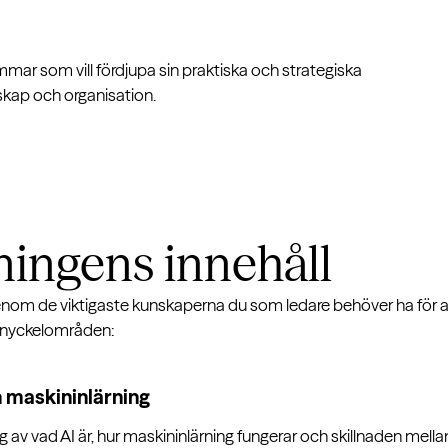
emmar som vill fördjupa sin praktiska och strategiska
skap och organisation.
dningens
innehåll
genom de viktigaste kunskaperna du som ledare behöver ha för at
m nyckelområden:
ch maskininlärning
v vad AI är, hur maskininlärning fungerar och skillnaden mella