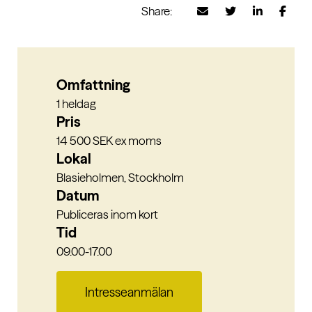
Share:
Omfattning
1 heldag
Pris
14 500 SEK ex moms
Lokal
Blasieholmen, Stockholm
Datum
Publiceras inom kort
Tid
09.00-17.00
Intresseanmälan