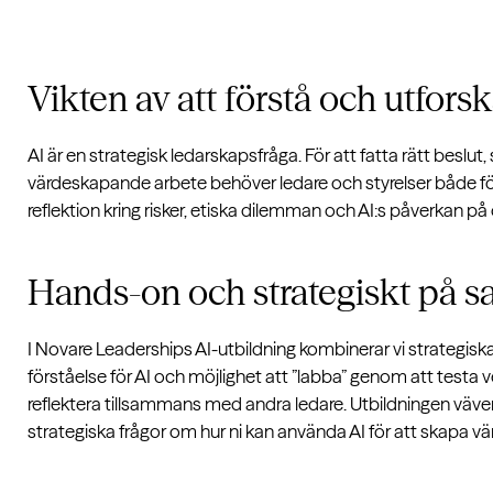
Vikten av att förstå och utfors
AI är en strategisk ledarskapsfråga. För att fatta rätt beslut,
värdeskapande arbete behöver ledare och styrelser både för
reflektion kring risker, etiska dilemman och AI:s påverkan på
Hands-on och strategiskt på 
I Novare Leaderships AI-utbildning kombinerar vi strategis
förståelse för AI och möjlighet att ”labba” genom att testa 
reflektera tillsammans med andra ledare. Utbildningen väve
strategiska frågor om hur ni kan använda AI för att skapa vär