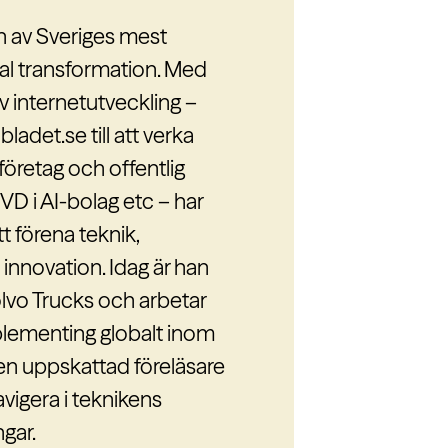
n av Sveriges mest
tal transformation. Med
 en ledande expert inom
v internetutveckling –
ckling och
ladet.se till att verka
r 25 års erfarenhet av
 företag och offentlig
ställning hjälper hon
 VD i AI-bolag etc – har
a strategi till konkret
tt förena teknik,
ertis ligger i att koppla
nnovation. Idag är han
ing och att driva
Volvo Trucks och arbetar
tens, AI och hållbara
plementing globalt inom
tina började på Novare
en uppskattad föreläsare
 VD för Hyper Island,
avigera i teknikens
xpansion till
gar.
apore.