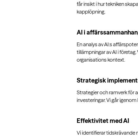
får insikt i hur tekniken sk
kapplöpning.
AI i affärssammanha
En analys av AI:s affärspot
tillämpningar av AI i företag
organisations kontext.
Strategisk implemente
Strategier och ramverk för a
investeringar. Vi går igenom
Effektivitet med AI
Vi identifierar tidskrävande