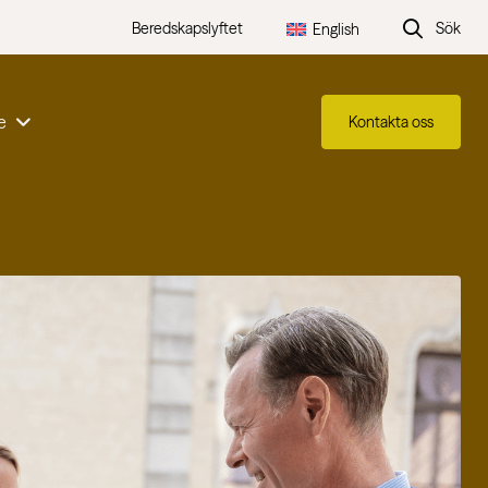
Beredskapslyftet
Sök
English
e
Kontakta oss