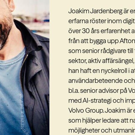
Joakim Jardenberg är e
erfarna röster inom digi
Christina Andersson är
över 30 års erfarenhet a
lärande, ledarskapsutve
från att bygga upp Aftonb
transformation. Med öve
som senior rådgivare till
ledarskap och digital om
sektor, aktiv affärsängel,
organisationer att omsätt
han haft en nyckelroll i a
förändring. Christinas exp
användarbeteende och i
lärande till affärsutveckl
bl.a. senior advisor på 
förändring genom kompe
med AI-strategi och im
arbetssätt. Innan Chris
Volvo Group. Joakim är 
Leadership 2020 var hon
som hjälper ledare att n
där hon ledde bolagets e
möjligheter och utmanin
Storbritannien och Sing