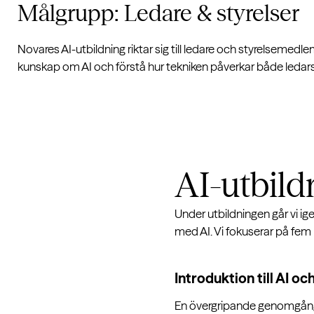
Målgrupp: Ledare & styrelser
Novares AI-utbildning riktar sig till ledare och styrelsemedl
kunskap om AI och förstå hur tekniken påverkar både ledar
AI-utbil
Under utbildningen går vi i
med AI. Vi fokuserar på fe
Introduktion till AI o
En övergripande genomgång a