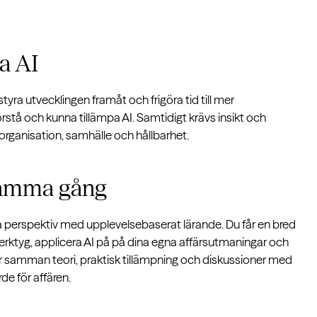
ka AI
 styra utvecklingen framåt och frigöra tid till mer
stå och kunna tillämpa AI. Samtidigt krävs insikt och
 organisation, samhälle och hållbarhet.
samma gång
ka perspektiv med upplevelsebaserat lärande. Du får en bred
verktyg, applicera AI på på dina egna affärsutmaningar och
r samman teori, praktisk tillämpning och diskussioner med
de för affären.