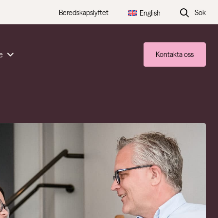
Beredskapslyftet
Sök
English
e
Kontakta oss