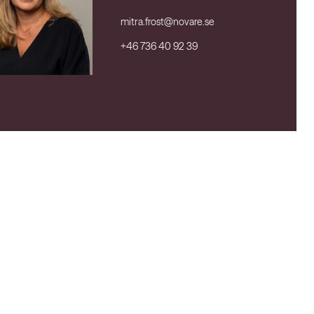
mitra.frost@novare.se
+46 736 40 92 39