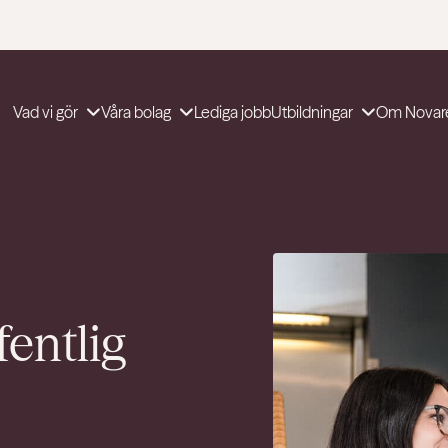
Vad vi gör
Våra bolag
Lediga jobb
Utbildningar
Om Novar
fentlig