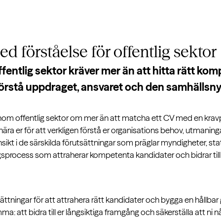
ed förståelse för
offentlig sektor
ffentlig sektor kräver mer än att hitta rätt ko
örstå uppdraget, ansvaret och den samhällsnyt
inom offentlig sektor om mer än att matcha ett CV med en kravpr
a er för att verkligen förstå er organisations behov, utmaninga
sikt i de särskilda förutsättningar som präglar myndigheter, s
ngsprocess som attraherar kompetenta kandidater och bidrar till
sättningar för att attrahera rätt kandidater och bygga en hållbar
a: att bidra till er långsiktiga framgång och säkerställa att ni n