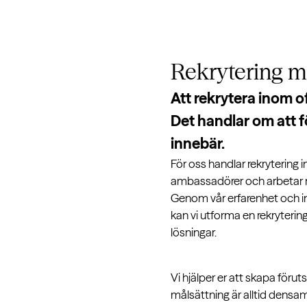
Rekrytering m
Att rekrytera inom o
Det handlar om att f
innebär.
För oss handlar rekrytering 
ambassadörer och arbetar när
Genom vår erfarenhet och in
kan vi utforma en rekryteri
lösningar.
Vi hjälper er att skapa förut
målsättning är alltid densamm