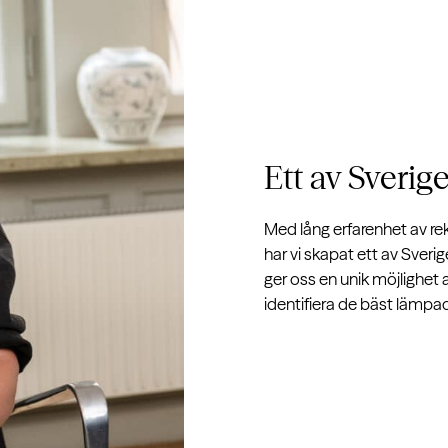
Ett av Sverig
Med lång erfarenhet av re
har vi skapat ett av Sver
ger oss en unik möjlighet 
identifiera de bäst lämpa