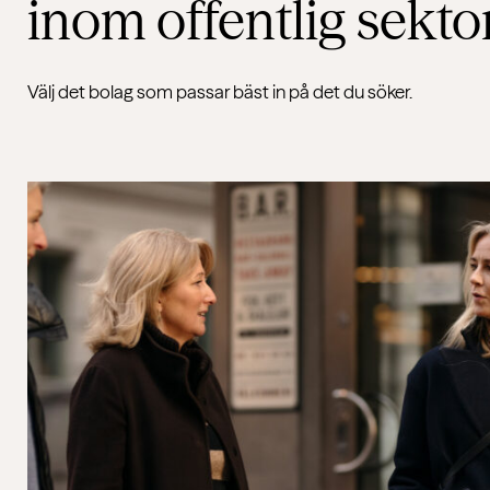
inom
offentlig sekto
Välj det bolag som passar bäst in på det du söker.