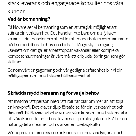
stark leverans och engagerade konsulter hos våra
kunder.
Vad är bemanning?
På Novare ser vi bemanning som en strategisk möjlighet att
stärka din verksamhet. Det handlar inte bara om att fylla en
vakans – det handlar om att hitta rätt medarbetare som kan möta
både omedelbara behov och bidra till långsiktig framgång.
Oavsett om det gäller arbetstoppar, vakanser eller komplexa
kompetensutmaningar är vårt mål att erbjuda lösningar som gör
skillnad.
Genom vårt engagemang och vår gedigna erfarenhet blir vi din
pålitliga partner för att skapa hållbara resultat.
Skräddarsydd bemanning för varje behov
Att matcha rätt person med rätt roll handlar om mer än att följa
en kravprofil. Det kräver djup förståelse för din verksamhet och
dina mål. På Novare arbetar vi nära våra kunder för att säkerställa
att våra konsulter inte bara levererar operativt, utan också blir en
naturlig del av teamet och stärker er företagskultur.
Vår beprövade process, som inkluderar behovsanalys, urval och