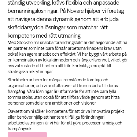
ständig utveckling, krävs flexibla och anpassade
bemanningslösningar. På Novare hjälper vi företag
att navigera denna dynamik genom att erbjuda
skräddarsydda lösningar som matchar rätt
kompetens med rätt utmaning.
Med Stockholms snabba förändringstakt är det avgörande att ha
en partner som inte bara förstår arbetsmarknadens krav, utan
också kan agera snabbt och effektivt. Vi har byggt vårt arbete på
en kombination av lokalkännedom och lång erfarenhet, vilket gör
oss väl rustade att hantera allt från kortsiktiga projekt till
strategiska rekryteringar.
Stockholm är hem för många framstående företag och
organisationer, och vi är stolta över att kunna bidra till deras
framgång. Våra lösningar är utformade för att inte bara fylla
tomma stolar, utan också för att tillföra värde genom att hitta
personer som delar era ambitioner och visioner.
Oavsett om ni söker kompetens för att driva innovativa projekt
eller behöver hjälp att hantera tillfälliga förändringar i
arbetsbelastningen, är vi här för att göra processen smidig och
framgångsrik.