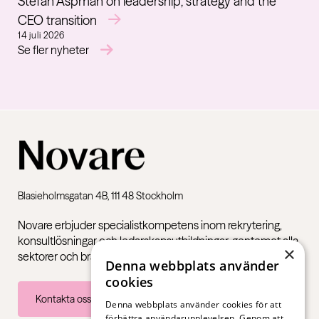
Stefan Aspman on leadership, strategy and the
CEO transition
14 juli 2026
Se fler nyheter
Blasieholmsgatan 4B, 111 48 Stockholm
Novare erbjuder specialistkompetens inom rekrytering,
konsultlösningar och ledarskapsutbildningar, gentemot alla
×
sektorer och branscher – från första jobb till chefsnivå.
Denna webbplats använder
cookies
Kontakta oss
Denna webbplats använder cookies för att
förbättra användarupplevelsen. Genom att