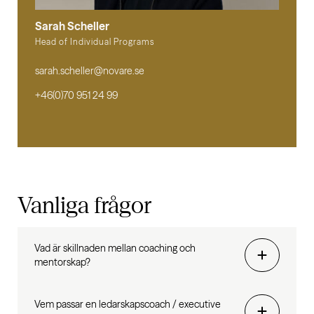
Sarah Scheller
Head of Individual Programs
sarah.scheller@novare.se
+46(0)70 951 24 99
Vanliga frågor
Vad är skillnaden mellan coaching och
mentorskap?
Vem passar en ledarskapscoach / executive