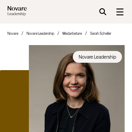
Novare
Novare Leadership
Medarbetare
Sarah Scheller
Novare Leadership