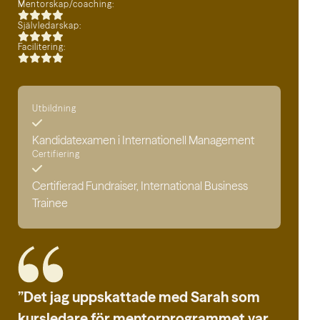
Mentorskap/coaching:
Självledarskap:
Facilitering:
Utbildning
Kandidatexamen i Internationell Management
Certifiering
Certifierad Fundraiser, International Business
Trainee
”Det jag uppskattade med Sarah som
kursledare för mentorprogrammet var