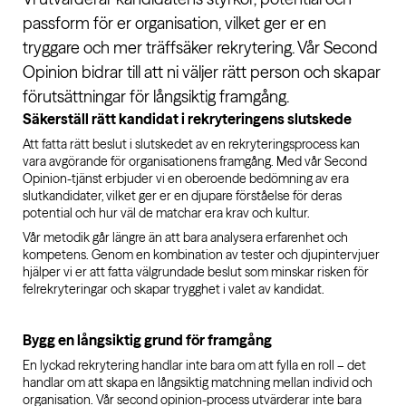
passform för er organisation, vilket ger er en
tryggare och mer träffsäker rekrytering. Vår Second
Opinion bidrar till att ni väljer rätt person och skapar
förutsättningar för långsiktig framgång.
Säkerställ rätt kandidat i rekryteringens slutskede
Att fatta rätt beslut i slutskedet av en rekryteringsprocess kan
vara avgörande för organisationens framgång. Med vår Second
Opinion-tjänst erbjuder vi en oberoende bedömning av era
slutkandidater, vilket ger er en djupare förståelse för deras
potential och hur väl de matchar era krav och kultur.
Vår metodik går längre än att bara analysera erfarenhet och
kompetens. Genom en kombination av tester och djupintervjuer
hjälper vi er att fatta välgrundade beslut som minskar risken för
felrekryteringar och skapar trygghet i valet av kandidat.
Bygg en långsiktig grund för framgång
En lyckad rekrytering handlar inte bara om att fylla en roll – det
handlar om att skapa en långsiktig matchning mellan individ och
organisation. Vår second opinion-process utvärderar inte bara