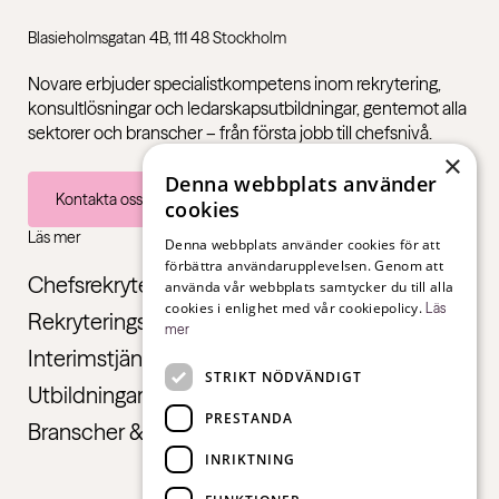
Blasieholmsgatan 4B, 111 48 Stockholm
Novare erbjuder specialistkompetens inom rekrytering,
konsultlösningar och ledarskapsutbildningar, gentemot alla
sektorer och branscher – från första jobb till chefsnivå.
×
Denna webbplats använder
Kontakta oss
cookies
Läs mer
Denna webbplats använder cookies för att
förbättra användarupplevelsen. Genom att
Chefsrekrytering
använda vår webbplats samtycker du till alla
cookies i enlighet med vår cookiepolicy.
Läs
Rekryteringstjänster
mer
Interimstjänster
STRIKT NÖDVÄNDIGT
Utbildningar
PRESTANDA
Branscher & Roller
INRIKTNING