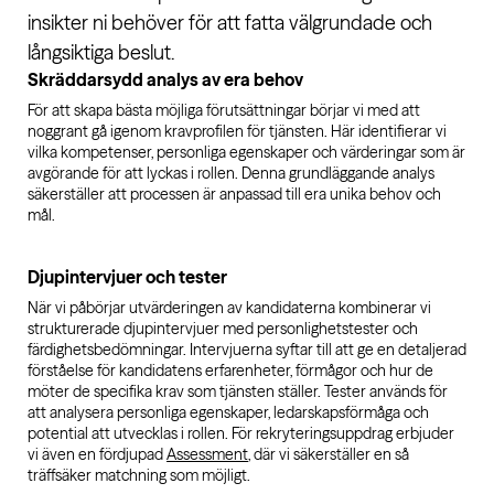
insikter ni behöver för att fatta välgrundade och
långsiktiga beslut.
Skräddarsydd analys av era behov
För att skapa bästa möjliga förutsättningar börjar vi med att
noggrant gå igenom kravprofilen för tjänsten. Här identifierar vi
vilka kompetenser, personliga egenskaper och värderingar som är
avgörande för att lyckas i rollen. Denna grundläggande analys
säkerställer att processen är anpassad till era unika behov och
mål.
Djupintervjuer och tester
När vi påbörjar utvärderingen av kandidaterna kombinerar vi
strukturerade djupintervjuer med personlighetstester och
färdighetsbedömningar. Intervjuerna syftar till att ge en detaljerad
förståelse för kandidatens erfarenheter, förmågor och hur de
möter de specifika krav som tjänsten ställer. Tester används för
att analysera personliga egenskaper, ledarskapsförmåga och
potential att utvecklas i rollen. För rekryteringsuppdrag erbjuder
vi även en fördjupad
Assessment
, där vi säkerställer en så
träffsäker matchning som möjligt.