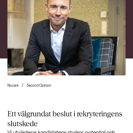
Novare
Second Opinion
Ett välgrundat beslut i rekryteringens
slutskede
Vi utvärderar kandidatens styrkor, potential och