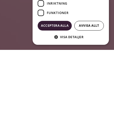
INRIKTNING
FUNKTIONER
ACCEPTERA ALLA
AVVISA ALLT
VISA DETALJER
Rekrytering,
Konsultlösningar och
Ledarskapsutbildningar
Vi jobbar med alla sektorer och