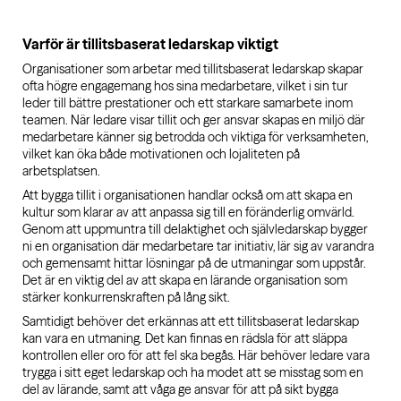
Varför är tillitsbaserat ledarskap viktigt
Organisationer som arbetar med tillitsbaserat ledarskap skapar
ofta högre engagemang hos sina medarbetare, vilket i sin tur
leder till bättre prestationer och ett starkare samarbete inom
teamen. När ledare visar tillit och ger ansvar skapas en miljö där
medarbetare känner sig betrodda och viktiga för verksamheten,
vilket kan öka både motivationen och lojaliteten på
arbetsplatsen.
Att bygga tillit i organisationen handlar också om att skapa en
kultur som klarar av att anpassa sig till en föränderlig omvärld.
Genom att uppmuntra till delaktighet och självledarskap bygger
ni en organisation där medarbetare tar initiativ, lär sig av varandra
och gemensamt hittar lösningar på de utmaningar som uppstår.
Det är en viktig del av att skapa en lärande organisation som
stärker konkurrenskraften på lång sikt.
Samtidigt behöver det erkännas att ett tillitsbaserat ledarskap
kan vara en utmaning. Det kan finnas en rädsla för att släppa
kontrollen eller oro för att fel ska begås. Här behöver ledare vara
trygga i sitt eget ledarskap och ha modet att se misstag som en
del av lärande, samt att våga ge ansvar för att på sikt bygga