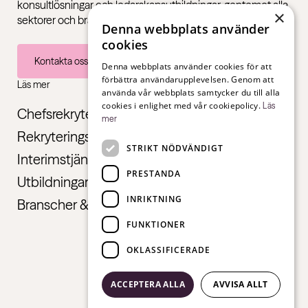
konsultlösningar och ledarskapsutbildningar, gentemot alla
×
sektorer och branscher – från första jobb till chefsnivå.
Denna webbplats använder
cookies
Kontakta oss
Denna webbplats använder cookies för att
förbättra användarupplevelsen. Genom att
Läs mer
använda vår webbplats samtycker du till alla
cookies i enlighet med vår cookiepolicy.
Läs
Chefsrekrytering
mer
Rekryteringstjänster
STRIKT NÖDVÄNDIGT
Interimstjänster
PRESTANDA
Utbildningar
INRIKTNING
Branscher & Roller
FUNKTIONER
OKLASSIFICERADE
ACCEPTERA ALLA
AVVISA ALLT