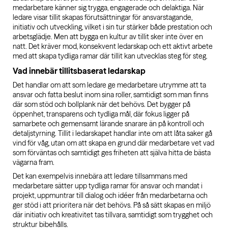
medarbetare känner sig trygga, engagerade och delaktiga. När
ledare visar tillit skapas förutsättningar för ansvarstagande,
initiativ och utveckling, vilket i sin tur stärker både prestation och
arbetsglädje. Men att bygga en kultur av tillit sker inte över en
natt. Det kräver mod, konsekvent ledarskap och ett aktivt arbete
med att skapa tydliga ramar där tillit kan utvecklas steg för steg.
Vad innebär tillitsbaserat ledarskap
Det handlar om att som ledare ge medarbetare utrymme att ta
ansvar och fatta beslut inom sina roller, samtidigt som man finns
där som stöd och bollplank när det behövs. Det bygger på
öppenhet, transparens och tydliga mål, där fokus ligger på
samarbete och gemensamt lärande snarare än på kontroll och
detaljstyrning. Tillit i ledarskapet handlar inte om att låta saker gå
vind för våg, utan om att skapa en grund där medarbetare vet vad
som förväntas och samtidigt ges friheten att själva hitta de bästa
vägarna fram.
Det kan exempelvis innebära att ledare tillsammans med
medarbetare sätter upp tydliga ramar för ansvar och mandat i
projekt, uppmuntrar till dialog och idéer från medarbetarna och
ger stöd i att prioritera när det behövs. På så sätt skapas en miljö
där initiativ och kreativitet tas tillvara, samtidigt som trygghet och
struktur bibehålls.