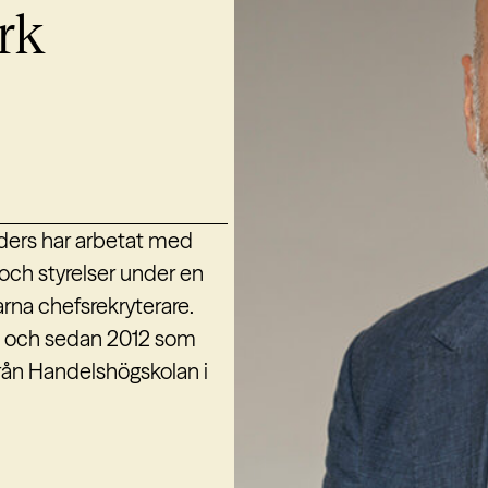
rk
nders har arbetat med
 och styrelser under en
arna chefsrekryterare.
i och sedan 2012 som
från Handelshögskolan i