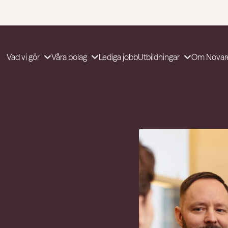
Vad vi gör
Våra bolag
Lediga jobb
Utbildningar
Om Novar