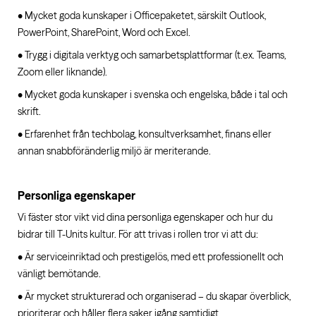
• Mycket goda kunskaper i Officepaketet, särskilt Outlook,
PowerPoint, SharePoint, Word och Excel.
• Trygg i digitala verktyg och samarbetsplattformar (t.ex. Teams,
Zoom eller liknande).
• Mycket goda kunskaper i svenska och engelska, både i tal och
skrift.
• Erfarenhet från techbolag, konsultverksamhet, finans eller
annan snabbföränderlig miljö är meriterande.
Personliga egenskaper
Vi fäster stor vikt vid dina personliga egenskaper och hur du
bidrar till T-Units kultur. För att trivas i rollen tror vi att du:
• Är serviceinriktad och prestigelös, med ett professionellt och
vänligt bemötande.
• Är mycket strukturerad och organiserad – du skapar överblick,
prioriterar och håller flera saker igång samtidigt.