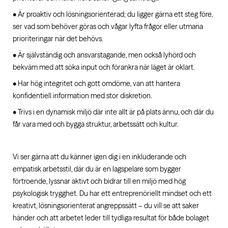
• Är proaktiv och lösningsorienterad; du ligger gärna ett steg före,
ser vad som behöver göras och vågar lyfta frågor eller utmana
prioriteringar när det behövs.
• Är självständig och ansvarstagande, men också lyhörd och
bekväm med att söka input och förankra när läget är oklart.
• Har hög integritet och gott omdöme, van att hantera
konfidentiell information med stor diskretion.
• Trivs i en dynamisk miljö där inte allt är på plats ännu, och där du
får vara med och bygga struktur, arbetssätt och kultur.
Vi ser gärna att du känner igen dig i en inkluderande och
empatisk arbetsstil, där du är en lagspelare som bygger
förtroende, lyssnar aktivt och bidrar till en miljö med hög
psykologisk trygghet. Du har ett entreprenöriellt mindset och ett
kreativt, lösningsorienterat angreppssätt – du vill se att saker
händer och att arbetet leder till tydliga resultat för både bolaget