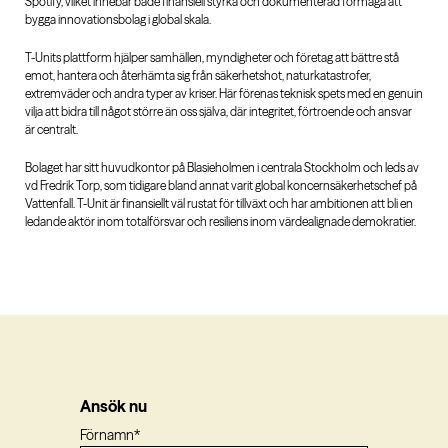
Spotify, vilket innebär både finansiell styrka och dokumenterad förmåga att
bygga innovationsbolag i global skala.
T-Units plattform hjälper samhällen, myndigheter och företag att bättre stå
emot, hantera och återhämta sig från säkerhetshot, naturkatastrofer,
extremväder och andra typer av kriser. Här förenas teknisk spets med en genuin
vilja att bidra till något större än oss själva, där integritet, förtroende och ansvar
är centralt.
Bolaget har sitt huvudkontor på Blasieholmen i centrala Stockholm och leds av
vd Fredrik Torp, som tidigare bland annat varit global koncernsäkerhetschef på
Vattenfall. T-Unit är finansiellt väl rustat för tillväxt och har ambitionen att bli en
ledande aktör inom totalförsvar och resiliens inom värdealignade demokratier.
Ansök nu
Förnamn
*