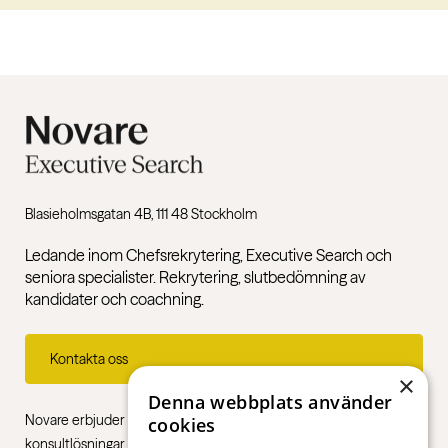
Blasieholmsgatan 4B, 111 48 Stockholm
Ledande inom Chefsrekrytering, Executive Search och
seniora specialister. Rekrytering, slutbedömning av
kandidater och coachning.
Kontakta oss
×
Denna webbplats använder
Novare erbjuder specialistkompetens inom rekrytering,
cookies
konsultlösningar och ledarskapsutbildningar, gentemot alla