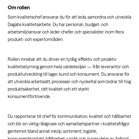
Om rollen
Som kvalitetschef ansvarar du för att leda, samordna och utveckla
Dagabs kvalitetsarbete. Du har personal-, budget- och
arbetsmiljöansvar och leder chefer och specialister inom flera
produkt- och expertområden.
Rollen innebär att du driver en tydlig, effektiv och proaktiv
kvalitetsstyrning genom hela värdekedjan — från leverantör och
produktutveckling till lager, kund och konsument. Du ansvarar för
att utveckla arbetssätt, processer och nyckeltal som bidrar till hög
produktsäkerhet, rätt kvalitet och ett starkt
konsumentförtroende.
Du rapporterar till chef för kommunikation, kvalitet och hållbarhet
och blir en viktig rådgivare och samarbetspartner i kvalitetsfrågor
gentemot bland annat inköp, sortiment, logistik,
konsumentkontakt, hållbarhet, juridik och övriga delar av Axfood.