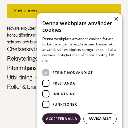
Kontakta oss
×
Denna webbplats använder
Novare erbjuder specialistkompetens inom rekrytering,
cookies
konsultlösningar och ledarskapsutbildningar, gentemot alla
Denna webbplats använder cookies för att
sektorer och branscher – från första jobb till chefsnivå.
förbättra användarupplevelsen. Genom att
Chefsrekrytering
använda vår webbplats samtycker du till alla
cookies i enlighet med vår cookiepolicy.
Läs
Rekryteringstjänster
mer
Interimtjänster
STRIKT NÖDVÄNDIGT
Utbildning
PRESTANDA
Roller & branscher
INRIKTNING
FUNKTIONER
ACCEPTERA ALLA
AVVISA ALLT