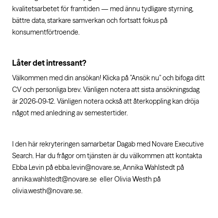
kvalitetsarbetet för framtiden — med ännu tydligare styrning,
bättre data, starkare samverkan och fortsatt fokus på
konsumentförtroende.
Låter det intressant?
Välkommen med din ansökan! Klicka på ”Ansök nu” och bifoga ditt
CV och personliga brev. Vänligen notera att sista ansökningsdag
är 2026-09-12.
Vänligen notera också att återkoppling kan dröja
något med anledning av semestertider.
I den här rekryteringen samarbetar Dagab med Novare Executive
Search. Har du frågor om tjänsten är du välkommen att kontakta
Ebba Levin på ebba.levin@novare.se, Annika Wahlstedt på
annika.wahlstedt@novare.se eller Olivia Westh på
olivia.westh@novare.se.