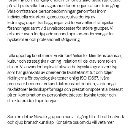
forskning och mångårig erfarenhet för att säkerställa rätt ledare
på rätt plats, vilket är avgörande för en organisations framgång.
Våra omfattande personbedömningar genomförs inom
individuella rekryteringsprocesser, utvärdering av
ledningsgrupper, kartläggningar vid förvärv eller strategiska
förändringar, samt vid urvalsprocesser för större grupper. Vi
erbjuder även fördjupade second opinion-bedömningar för
nyckelroller och professionell rådgivning.
I alla uppdrag kombinerar vi vår förståelse för klientens bransch,
kultur och strategiska riktning i relation till de krav som rollen
ställer. Vi använder högkvalitativa arbetspsykologiska verktyg
som har granskats av oberoende kvalitetsinstitut och följer
riktlinjerna för psykologiska tester enligt ISO 10667. I våra
processer bedömer vi kandidaternas beteenden, värderingar,
riskfaktorer, ledarskapsförmåga och prestationspotential baserat
på en kombination av personlighetstester, logiska tester och
strukturerade djupintervjuer.
Som en del av Novare-gruppen har vi tillgång till ett brett nätverk
och djup branschkunskap. Kontakta oss om du vill veta mer.