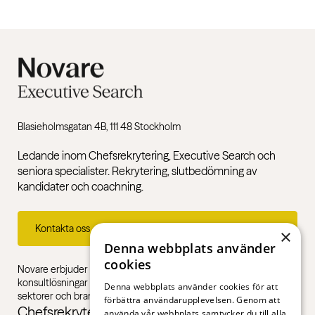
Blasieholmsgatan 4B, 111 48 Stockholm
Ledande inom Chefsrekrytering, Executive Search och
seniora specialister. Rekrytering, slutbedömning av
kandidater och coachning.
Kontakta oss
×
Denna webbplats använder
cookies
Novare erbjuder specialistkompetens inom rekrytering,
konsultlösningar och ledarskapsutbildningar, gentemot alla
Denna webbplats använder cookies för att
sektorer och branscher – från första jobb till chefsnivå.
förbättra användarupplevelsen. Genom att
Chefsrekrytering
använda vår webbplats samtycker du till alla