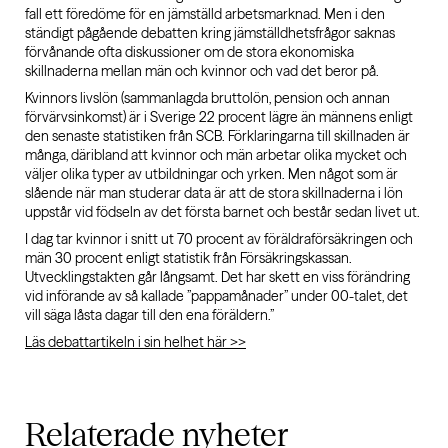
fall ett föredöme för en jämställd arbetsmarknad. Men i den
ständigt pågående debatten kring jämställdhetsfrågor saknas
förvånande ofta diskussioner om de stora ekonomiska
skillnaderna mellan män och kvinnor och vad det beror på.
Kvinnors livslön (sammanlagda bruttolön, pension och annan
förvärvsinkomst) är i Sverige 22 procent lägre än männens enligt
den senaste statistiken från SCB. Förklaringarna till skillnaden är
många, däribland att kvinnor och män arbetar olika mycket och
väljer olika typer av utbildningar och yrken. Men något som är
slående när man studerar data är att de stora skillnaderna i lön
uppstår vid födseln av det första barnet och består sedan livet ut.
I dag tar kvinnor i snitt ut 70 procent av föräldraförsäkringen och
män 30 procent enligt statistik från Försäkringskassan.
Utvecklingstakten går långsamt. Det har skett en viss förändring
vid införande av så kallade ”pappamånader” under 00-talet, det
vill säga låsta dagar till den ena föräldern.”
Läs debattartikeln i sin helhet här >>
Relaterade
nyheter