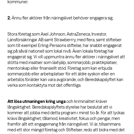
kommuner.
2.
Ännu fler aktörer från näringslivet behöver engagera sig.
Stora företag som Axel Johnson, AstraZeneca, Investor,
Länsförsäkringar AB samt Strawberrry, med flera, samt stiftelser
som till exempel Erling-Perssons stiftelse, har snabbt engagerat
sig på såväl nationell som lokal nivå. Även lokala företag har
engagerat sig. Vi vill uppmuntra ännu fler aktörer i näringslivet att
stötta med insatser som läxhjälp, sommarjobb, praktikplatser,
mentorskap eller finansiellt stöd. Företag som kan erbjuda
sommarjobb eller arbetsplatser för ett äldre syskon eller en
arbetslös förälder kan vara avgörande, och Beredskapslyftet kan
verka som kontaktyta mot det offentliga.
Att lösa utmaningen kring unga
och kriminalitet kräver
långsiktighet. Beredskapslyftets styrelse har beslutat att vi
kommer att jobba med detta program i minst tio år. För att lyckas
krävs långsiktighet, tålamod, kreativitet, fokus och pengar, men
framför allt ett engagemang från näringslivet. Vi är, tillsammans
med ett stor mängd företag och Stiftelser, redo att bidra med det