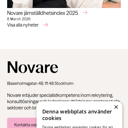
Novare jämställdhetsindex 2025
8 March 2026
Visa alla nyheter
Blasieholmsgatan 4B, 111 48 Stockholm
Novare erbjuder specialistkompetens inom rekrytering,
konsultlösningar och ledarskapsutbildningar, gentemot alla
×
sektorer och branscher – från första jobb till chefsnivå.
Denna webbplats använder
cookies
Kontakta oss
Denna webbplats använder cookies för att