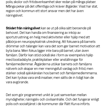
polis, skolor och fritidsverksamhet sker redan på många platser.
Många pekar på det offentliga och kräver åtgärder. Visst har stat,
region och kommun ett stort ansvar men det har även
näringslivet.
Stödet från näringslivet
kan se ut på olika sätt beroende på
behovet. Det kan handla om finansiering av inköp av
sportutrustning, en helg med aktiviteter eller hjälp med att
påbörja en neuropsykiatrisk utredning. Att fokusera på barnets
drömmar och talanger kan vara det som ger barnet motivation att
byta bana. Men fokus ligger inte bara på barnet, utan även
familjen. Därför kan stöd också ske i form av exempelvis hjälp
med bostadsbyte, praktikplatser eller anställningar för
familjemedlemmar. Åtgärderna utökar barnets och familjens
nätverk och skapar en mer meningsfull vardag och fritid, men
stärker också självkänslan hos barnet och familjemedlemmarna.
Det kan tyckas vara små insatser, men sätts de in tidigt kan de
vara avgörande.
Det som gör programmet unikt är just samverkan mellan
myndigheter, näringsliv och civilsamhälle. Och det fungerar enligt
polis och socialtjänst i de kommuner där Rätt Kurva införts.