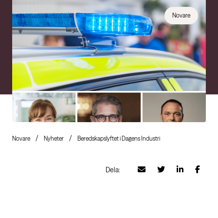
Novare
Novare
Nyheter
Beredskapslyftet i Dagens Industri
Dela: