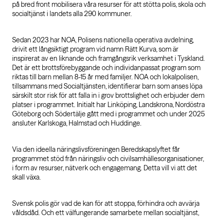
på bred front mobilisera våra resurser för att stötta polis, skola och
socialtjänst i landets alla 290 kommuner.
Sedan 2023 har NOA, Polisens nationella operativa avdelning,
drivit ett långsiktigt program vid namn Rätt Kurva, som är
inspirerat av en liknande och framgångsrik verksamhet i Tyskland.
Det är ett brottsförebyggande och individanpassat program som
riktas till barn mellan 8-15 år med familjer. NOA och lokalpolisen,
tillsammans med Socialtjänsten, identifierar barn som anses löpa
särskilt stor risk för att falla in i grov brottslighet och erbjuder dem
platser i programmet. Initialt har Linköping, Landskrona, Nordöstra
Göteborg och Södertälje gått med i programmet och under 2025
ansluter Karlskoga, Halmstad och Huddinge.
Via den ideella näringslivsföreningen Beredskapslyftet får
programmet stöd från näringsliv och civilsamhällesorganisationer,
i form av resurser, nätverk och engagemang. Detta vill vi att det
skall växa.
Svensk polis gör vad de kan för att stoppa, förhindra och avvärja
våldsdåd. Och ett välfungerande samarbete mellan socialtjänst,