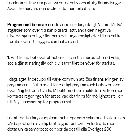
Föräldrar vittnar om positiva beteende- och attitydförändringar.
Även skolnärvaro och skolresultat har förbättrats.
Programmet behöver nu
bli större och långsiktigt. Vi föreslår två
åtgärder som över tid kan bidra till att vända den negativa
utvecklingen och ge fler barn och unga möjligheter till en bättre
framtid och ett tryggare samhälle i stort.
1.
Rätt kurva behöver bli nationellt samt samarbetet med Polis,
socialtjänst, näringsliv och civilsamhället behöver förstärkas.
I dagsläget är det upp till varje kommun att lösa finansieringen av
programmet. Detta är ett långsiktigt program och behöver löpa
över lång tid för att vi ska få bukt med kriminaliteten. Vi kommer
kontakta regeringen för att se vad det finns för möjligheter till en
uthållig finansiering för programmet.
För att bättre fånga upp barn och unga som riskerar att falla in i en
våldsspiral och allvarlig brottslighet behöver vi fortsätta med
detta unika samarbete och sprida det till alla Sveriges 290