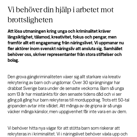
Vi behöver din hjälp i arbetet mot
brottsligheten
Att lösa utmaningen kring unga och kriminalitet kräver
långsiktighet, tålamod, kreativitet, fokus och pengar, men
framför allt ett engagemang från näringslivet. Vi uppmanar nu
fler aktörer inom svenskt näringsliv att ansluta sig. Samhället
behöver oss, skriver representanter från stora stiftelser och
bolag.
Den grova gängkriminaliteten växer sig allt starkare via kreativ
rekrytering av barn och ungdomar. Över 30 sprängningar har
drabbat Sverige bara under de senaste veckorna. Barn så unga
som 13 år har misstänkts för den senaste tidens dåd och vi ser
gång på gång hur barn rekryteras till morduppdrag. Trots ett 50-tal
gripanden avtar inte våldet. Att många av de gripna är så unga
väcker många känslor, men uppgivenhet får inte vara en av dem.
Vi behöver hitta nya vägar för att stötta barn som riskerar att
rekryteras in i kriminalitet. Vi i näringslivet behöver växla upp och