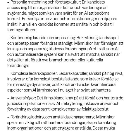
– Personlig matchning och företagskultur: En kandidats
anpassning till en organisations kultur och värderingar är
avgörande, något som kan vara svårt för en AI att bedöma
korrekt. Personliga intervjuer och interaktioner ger en djupare
insikt i hur väl en kandidat kommer att smälta in och bidra till
företagskulturen.
– Kontinuerlig lärande och anpassning: Rekryteringslandskapet
och arbetsplatsen förändras ständigt. Människor har förmågan att
lära sig och anpassa sig till dessa förändringar på ett sätt som AI
och automatiserade system kan ha svårt att matcha, särskilt när
det gäller att förstå nya branschtrender eller kulturella
förändringar.
– Komplexa ledarskapsroller: Ledarskapsroller, särskilt på hög nivå,
involverar ofta komplext beslutsfattande som kräver förståelse
för mänskliga dynamiker, politik och andra icke-kvantifierbara
aspekter som AI åtminstone i nuläget har svårt att hantera.
– Ansvarsfrågor: Det finns ökade krav på att förstå och hantera de
juridiska implikationerna av AI i rekrytering, inklusive ansvar och
förvaltning av data samt konsekvenser av felaktiga beslut.
– Förändringsledning och anställdas engagemang: Människor
spelar en viktig roll i att hantera förändringar, skapa förankring
inom organisationer, och att engagera anställda. Dessa mjuka