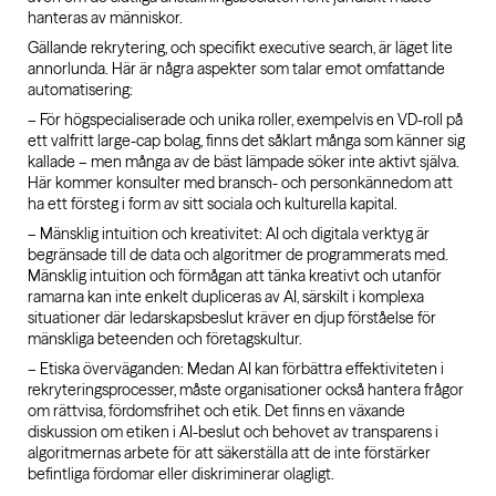
hanteras av människor.
Gällande rekrytering, och specifikt executive search, är läget lite
annorlunda. Här är några aspekter som talar emot omfattande
automatisering:
– För högspecialiserade och unika roller, exempelvis en VD-roll på
ett valfritt large-cap bolag, finns det såklart många som känner sig
kallade – men många av de bäst lämpade söker inte aktivt själva.
Här kommer konsulter med bransch- och personkännedom att
ha ett försteg i form av sitt sociala och kulturella kapital.
– Mänsklig intuition och kreativitet: AI och digitala verktyg är
begränsade till de data och algoritmer de programmerats med.
Mänsklig intuition och förmågan att tänka kreativt och utanför
ramarna kan inte enkelt dupliceras av AI, särskilt i komplexa
situationer där ledarskapsbeslut kräver en djup förståelse för
mänskliga beteenden och företagskultur.
– Etiska överväganden: Medan AI kan förbättra effektiviteten i
rekryteringsprocesser, måste organisationer också hantera frågor
om rättvisa, fördomsfrihet och etik. Det finns en växande
diskussion om etiken i AI-beslut och behovet av transparens i
algoritmernas arbete för att säkerställa att de inte förstärker
befintliga fördomar eller diskriminerar olagligt.