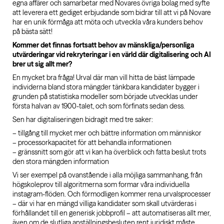
egna affärer och samarbetar med Novares övriga bolag med syfte
att leverera ett gediget erbjudande som bidrar till att vi på Novare
har en unik förmåga att möta och utveckla våra kunders behov
på bästa sätt!
Kommer det finnas fortsatt behov av mänskliga/personliga
utvärderingar vid rekryteringar i en värld där digitalisering och AI
brer ut sig allt mer?
En mycket bra fråga! Urval där man vill hitta de bäst lämpade
individerna bland stora mängder tänkbara kandidater bygger i
grunden på statistiska modeller som började utvecklas under
första halvan av 1900-talet, och som förfinats sedan dess.
Sen har digitaliseringen bidragit med tre saker:
– tillgång till mycket mer och bättre information om människor
– processorkapacitet för att behandla informationen
– gränssnitt som gör att vi kan ha överblick och fatta beslut trots
den stora mängden information
Vi ser exempel på ovanstående i alla möjliga sammanhang, från
högskoleprov till algoritmerna som formar våra individuella
instagram-flöden. Och förmodligen kommer rena urvalsprocesser
– där vi har en mängd villiga kandidater som skall utvärderas i
förhållandet till en generisk jobbprofil – att automatiseras allt mer,
även om de slutliga anställningsbesluten rent juridiskt måste