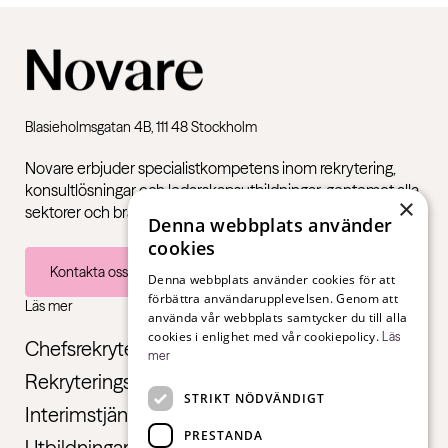
Blasieholmsgatan 4B, 111 48 Stockholm
Novare erbjuder specialistkompetens inom rekrytering,
konsultlösningar och ledarskapsutbildningar, gentemot alla
×
sektorer och branscher – från första jobb till chefsnivå.
Denna webbplats använder
cookies
Kontakta oss
Denna webbplats använder cookies för att
förbättra användarupplevelsen. Genom att
Läs mer
använda vår webbplats samtycker du till alla
cookies i enlighet med vår cookiepolicy.
Läs
Chefsrekrytering
mer
Rekryteringstjänster
STRIKT NÖDVÄNDIGT
Interimstjänster
PRESTANDA
Utbildningar