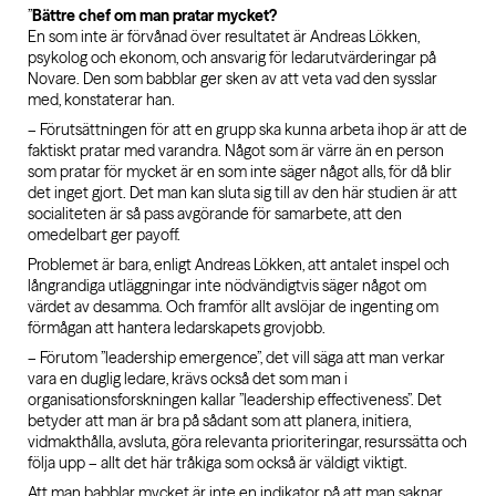
”
Bättre chef om man pratar mycket?
En som inte är förvånad över resultatet är Andreas Lökken,
psykolog och ekonom, och ansvarig för ledarutvärderingar på
Novare. Den som babblar ger sken av att veta vad den sysslar
med, konstaterar han.
– Förutsättningen för att en grupp ska kunna arbeta ihop är att de
faktiskt pratar med varandra. Något som är värre än en person
som pratar för mycket är en som inte säger något alls, för då blir
det inget gjort. Det man kan sluta sig till av den här studien är att
socialiteten är så pass avgörande för samarbete, att den
omedelbart ger payoff.
Problemet är bara, enligt Andreas Lökken, att antalet inspel och
långrandiga utläggningar inte nödvändigtvis säger något om
värdet av desamma. Och framför allt avslöjar de ingenting om
förmågan att hantera ledarskapets grovjobb.
– Förutom ”leadership emergence”, det vill säga att man verkar
vara en duglig ledare, krävs också det som man i
organisationsforskningen kallar ”leadership effectiveness”. Det
betyder att man är bra på sådant som att planera, initiera,
vidmakthålla, avsluta, göra relevanta prioriteringar, resurssätta och
följa upp – allt det här tråkiga som också är väldigt viktigt.
Att man babblar mycket är inte en indikator på att man saknar