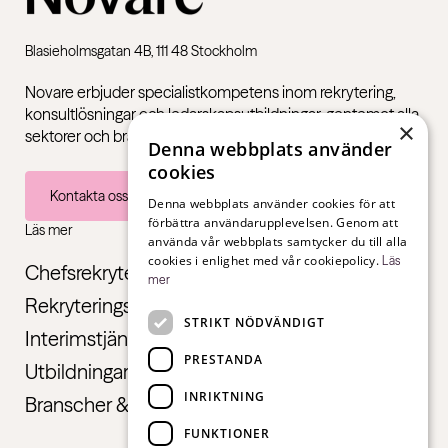
Blasieholmsgatan 4B, 111 48 Stockholm
Novare erbjuder specialistkompetens inom rekrytering,
konsultlösningar och ledarskapsutbildningar, gentemot alla
×
sektorer och branscher – från första jobb till chefsnivå.
Denna webbplats använder
cookies
Kontakta oss
Denna webbplats använder cookies för att
förbättra användarupplevelsen. Genom att
Läs mer
använda vår webbplats samtycker du till alla
cookies i enlighet med vår cookiepolicy.
Läs
Chefsrekrytering
mer
Rekryteringstjänster
STRIKT NÖDVÄNDIGT
Interimstjänster
PRESTANDA
Utbildningar
INRIKTNING
Branscher & Roller
FUNKTIONER