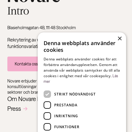
Blasieholmsgatan 4B, 111 48 Stockholm
×
Rekrytering av unga vuxna med Neuropsykiatriska
Denna webbplats använder
funktionsvariationer som ADHD och autism.
cookies
Denna webbplats använder cookies för att
Kontakta oss
förbättra användarupplevelsen. Genom att
använda vår webbplats samtycker du till alla
cookies i enlighet med vår cookiepolicy.
Läs
Novare erbjuder specialistkompetens inom rekrytering,
mer
konsultlösningar och ledarskapsutbildningar, gentemot alla
sektorer och branscher – från första jobb till chefsnivå.
STRIKT NÖDVÄNDIGT
Om Novare Intro
PRESTANDA
Press
INRIKTNING
FUNKTIONER