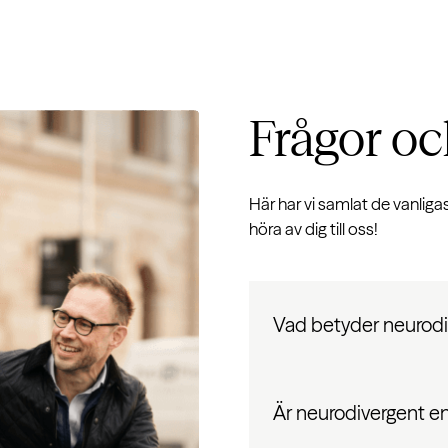
Frågor oc
Här har vi samlat de vanligas
höra av dig till oss!
Vad betyder neurod
Är neurodivergent e