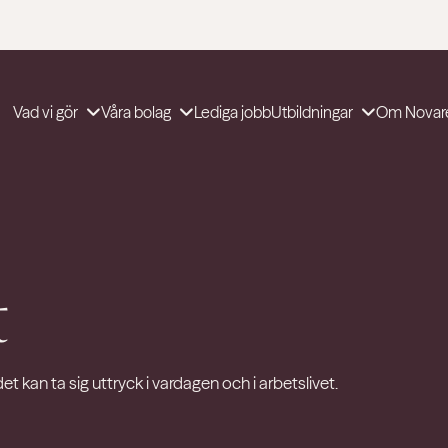
Vad vi gör
Våra bolag
Lediga jobb
Utbildningar
Om Novar
t
t kan ta sig uttryck i vardagen och i arbetslivet.