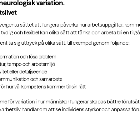
 neurologisk variation.
slivet
divergenta sättet att fungera påverka hur arbetsuppgifter, ko
tydlig och flexibel kan olika sätt att tänka och arbeta bli en till
ent ta sig uttryck på olika sätt, till exempel genom följande:
nformation och lösa problem
ktur, tempo och arbetsmiljö
vitet eller detaljseende
 kommunikation och samarbete
ör hur väl kompetens kommer till sin rätt
e för variation i hur människor fungerar skapas bättre förutsätt
 arbetsliv handlar om att se individens styrkor och anpassa föru