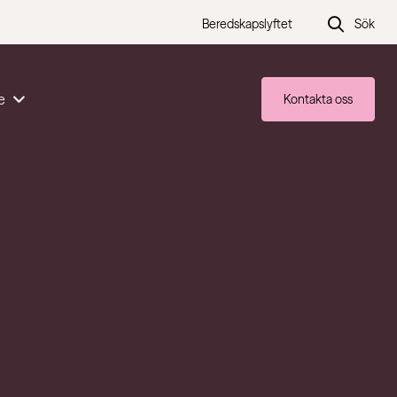
Beredskapslyftet
Sök
e
Kontakta oss