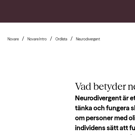
Novare
Novare Intro
Ordlista
Neurodivergent
Vad betyder
n
Neurodivergent är et
tänka och fungera sk
om personer med oli
individens sätt att 