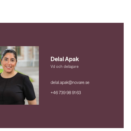
Delal Apak
Vd och delägare
delal.apak@novare.se
+46 739 98 91 63