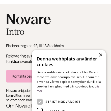
Blasieholmsgatan 4B, 111 48 Stockholm
×
Rekrytering av unga vuxna med Neuropsykiatriska
Denna webbplats använder
funktionsvariationer som ADHD och autism.
cookies
Denna webbplats använder cookies för att
Kontakta oss
förbättra användarupplevelsen. Genom att
använda vår webbplats samtycker du till alla
cookies i enlighet med vår cookiepolicy.
Läs
Novare erbjuder specialistkompetens inom rekrytering,
mer
konsultlösningar och ledarskapsutbildningar, gentemot alla
sektorer och branscher – från första jobb till chefsnivå.
STRIKT NÖDVÄNDIGT
Om Novare Intro
PRESTANDA