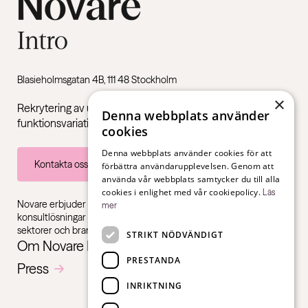
Blasieholmsgatan 4B, 111 48 Stockholm
×
Rekrytering av unga vuxna med Neuropsykiatriska
Denna webbplats använder
funktionsvariationer som ADHD och autism.
cookies
Denna webbplats använder cookies för att
Kontakta oss
förbättra användarupplevelsen. Genom att
använda vår webbplats samtycker du till alla
cookies i enlighet med vår cookiepolicy.
Läs
Novare erbjuder specialistkompetens inom rekrytering,
mer
konsultlösningar och ledarskapsutbildningar, gentemot alla
sektorer och branscher – från första jobb till chefsnivå.
STRIKT NÖDVÄNDIGT
Om Novare Intro
PRESTANDA
Press
INRIKTNING