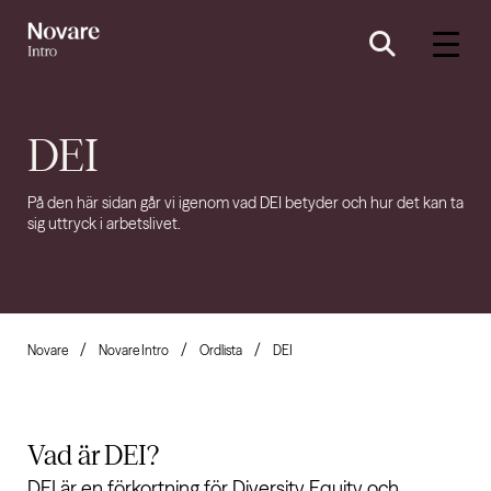
DEI
På den här sidan går vi igenom vad DEI betyder och hur det kan ta
sig uttryck i arbetslivet.
Novare
Novare Intro
Ordlista
DEI
Vad är
DEI?
DEI är en förkortning för Diversity Equity och