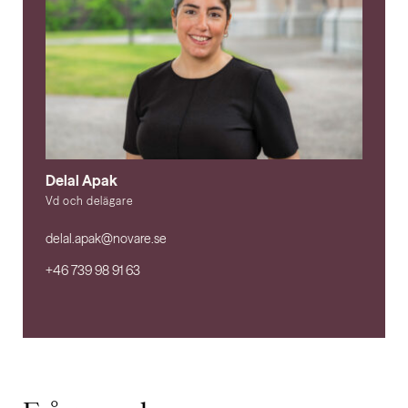
Delal Apak
Vd och delägare
delal.apak@novare.se
+46 739 98 91 63