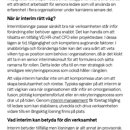
ett attraktivt arbetssätt för seniora ledare som vill använda sin
erfarenhet i flera organisationer under karriärens senare del.
När är interim rätt väg?
Interimlösningar passar särskilt bra när verksamheten står inför
förändring eller behöver agera snabbt. Det kan handla om att
tillsätta en tillfällig VD, HR-chef, CFO eller projektledare. I dessa
lägen är tid, tillgänglighet och kompetens avgörande faktorer. I
snabbrörliga och föränderliga tider kan det vara svårt att veta
vilken typ av position som behövs i organisationen, då är det klokt
att ta in en senior interimskonsult för att formulera och sätta
ramarna för rollen. Detta leder ofta till en mer strategisk och
smidigare rekryteringsprocess som också håller i längden.
Att välja interim handlar inte om att kompromissa utan om att
skapa beslutsamhet och rörelse. Typiska signaler på att interim är
rätt väg kan vara när organisationen står inför en omorganisation,
fusion, plötslig kompetensförlust eller en rekryteringsprocess som
drar ut på tiden. Genom
interim management
får företag tillgång
till ledare som kan stabilisera, utveckla och driva verksamheten
vidare tills en långsiktig lösning finns på plats.
Vad interim kan betyda för din verksamhet
Interim betyder tillfällig men lösningen är allt annat än provisorisk.