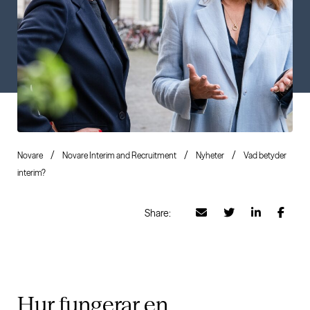
Novare
Novare Interim and Recruitment
Nyheter
Vad betyder
interim?
Share:
Hur fungerar en