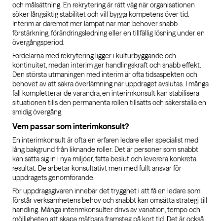
och målsättning. En rekrytering är rätt väg när organisationen
söker långsiktig stabilitet och vill bygga kompetens över tid.
Interim är däremot mer lämpat när man behöver snabb
förstärkning, förändringsledning eller en tillfällig lösning under en
övergångsperiod.
Fördelarna med rekrytering ligger i kulturbyggande och
kontinuitet, medan interim ger handlingskraft och snabb effekt.
Den största utmaningen med interim är ofta tidsaspekten och
behovet av att säkra överlämning när uppdraget avslutas. I många
fall kompletterar de varandra, en interimkonsult kan stabilisera
situationen tills den permanenta rollen tillsätts och säkerställa en
smidig övergång.
Vem passar som interimkonsult?
En interimkonsult är ofta en erfaren ledare eller specialist med
lång bakgrund från liknande roller. Det är personer som snabbt
kan sätta sig in i nya miljöer, fatta beslut och leverera konkreta
resultat. De arbetar konsultativt men med fullt ansvar för
uppdragets genomförande.
För uppdragsgivaren innebär det trygghet i att få en ledare som
förstår verksamhetens behov och snabbt kan omsätta strategi till
handling. Många interimkonsulter drivs av variation, tempo och
möjligheten att skapa mätbara framsteg på kort tid. Det är också