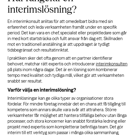
interimslösning?
En interimkonsult anlitas för att omedelbart bidra med sin
erfarenhet och leda verksamheten framåt under en specifik
period. Det kan vara en chef, specialist eller projektledare som går
in med kort startsträcka och fullt ansvar från dag ett. Skillnaden
mot en traditionell anställning är att uppdraget är tydligt
tidsbegränsat och resultatinriktat.
I praktiken sker det ofta genom att en partner identifierar
behovet, matchar rätt expertis och introducerar
interimkonsulten
på plats inom några dagar. Det är en lösning som kombinerar
tempo med kvalitet och tydliga mål, vilket gör att verksamheten
snabbt ser resultat.
Varför välja en interimslösning?
Interimlösningar kan ge olika typer av organisationer stora
fördelar. För mindre företag innebär det en chans att få tillgång till
kompetens som annars skulle vara svår att attrahera. Större
verksamheter får möjlighet att hantera tillfälliga behov utan långa
processer, och stora koncerner kan snabbt förstärka ledning eller
projekt med expertis som kompletterar befintliga team. Det gör
interim till ett verktyg som passar i många olika sammanhang,