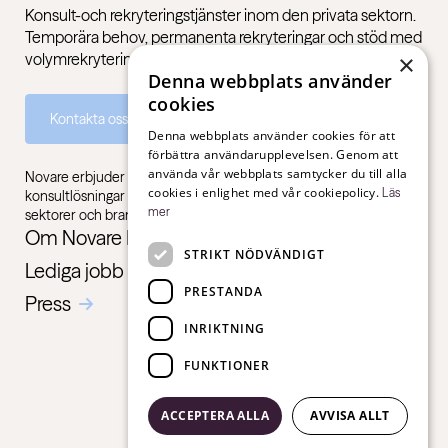
Konsult-och rekryteringstjänster inom den privata sektorn.
Temporära behov, permanenta rekryteringar och stöd med
volymrekryteringar.
×
Denna webbplats använder
cookies
Kontakta oss
Denna webbplats använder cookies för att
förbättra användarupplevelsen. Genom att
använda vår webbplats samtycker du till alla
Novare erbjuder specialistkompetens inom rekrytering,
cookies i enlighet med vår cookiepolicy.
Läs
konsultlösningar och ledarskapsutbildningar, gentemot alla
mer
sektorer och branscher – från första jobb till chefsnivå.
Om Novare Interim & Recruitment
STRIKT NÖDVÄNDIGT
Lediga jobb
PRESTANDA
Press
INRIKTNING
FUNKTIONER
ACCEPTERA ALLA
AVVISA ALLT