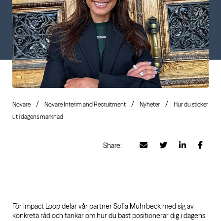
Novare
Novare Interim and Recruitment
Nyheter
Hur du sticker
ut i dagens marknad
Share:
För
I
mpact Loop
delar vår partner Sofia Muhrbeck med sig av
konkreta råd och tankar om hur du bäst positionerar dig i dagens