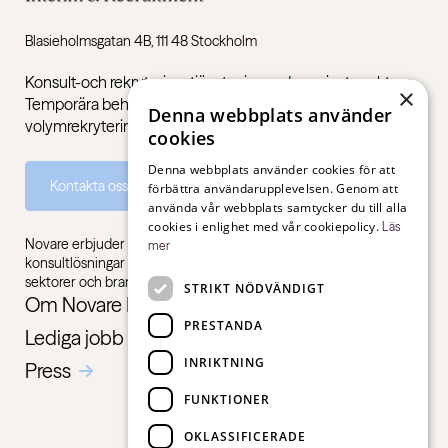
Blasieholmsgatan 4B, 111 48 Stockholm
Konsult-och rekryteringstjänster inom den privata sektorn.
×
Temporära behov, permanenta rekryteringar och stöd med
Denna webbplats använder
volymrekryteringar.
cookies
Denna webbplats använder cookies för att
Kontakta oss
förbättra användarupplevelsen. Genom att
använda vår webbplats samtycker du till alla
cookies i enlighet med vår cookiepolicy.
Läs
Novare erbjuder specialistkompetens inom rekrytering,
mer
konsultlösningar och ledarskapsutbildningar, gentemot alla
sektorer och branscher – från första jobb till chefsnivå.
STRIKT NÖDVÄNDIGT
Om Novare Interim & Recruitment
PRESTANDA
Lediga jobb
INRIKTNING
Press
FUNKTIONER
OKLASSIFICERADE