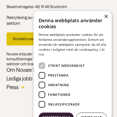
Blasieholmsgatan 4B, 111 48 Stockholm
×
Rekrytering av chefer och specialister inom den offentliga
Denna webbplats använder
sektorn.
cookies
Denna webbplats använder cookies för att
Kontakta oss
förbättra användarupplevelsen. Genom att
använda vår webbplats samtycker du till alla
cookies i enlighet med vår cookiepolicy.
Läs
Novare erbjuder specialistkompetens inom rekrytering,
mer
konsultlösningar och ledarskapsutbildningar, gentemot alla
sektorer och branscher – från första jobb till chefsnivå.
STRIKT NÖDVÄNDIGT
Om Novare Public
PRESTANDA
Lediga jobb
INRIKTNING
Press
FUNKTIONER
OKLASSIFICERADE