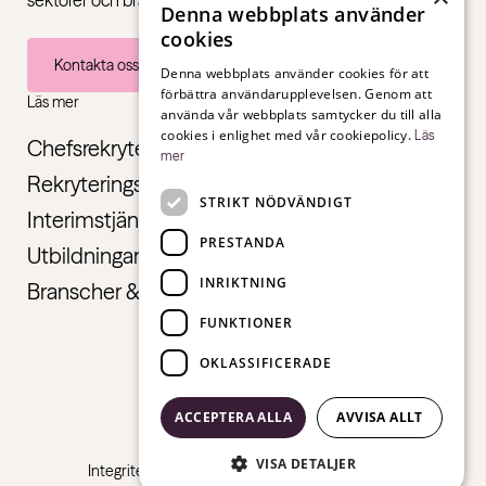
sektorer och branscher – från första jobb till chefsnivå.
Denna webbplats använder
cookies
Kontakta oss
Denna webbplats använder cookies för att
förbättra användarupplevelsen. Genom att
Läs mer
använda vår webbplats samtycker du till alla
cookies i enlighet med vår cookiepolicy.
Läs
Chefsrekrytering
mer
Rekryteringstjänster
STRIKT NÖDVÄNDIGT
Interimstjänster
PRESTANDA
Utbildningar
INRIKTNING
Branscher & Roller
FUNKTIONER
OKLASSIFICERADE
ACCEPTERA ALLA
AVVISA ALLT
VISA DETALJER
Integritetspolicy
Cookiepolicy
Visselblåsarpolicy