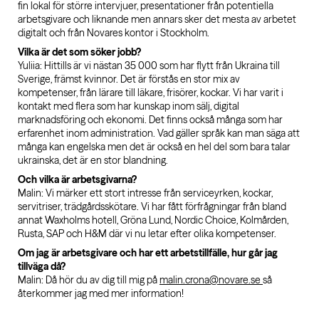
fin lokal för större intervjuer, presentationer från potentiella
arbetsgivare och liknande men annars sker det mesta av arbetet
digitalt och från Novares kontor i Stockholm.
Vilka är det som söker jobb?
Yuliia: Hittills är vi nästan 35 000 som har flytt från Ukraina till
Sverige, främst kvinnor. Det är förstås en stor mix av
kompetenser, från lärare till läkare, frisörer, kockar. Vi har varit i
kontakt med flera som har kunskap inom sälj, digital
marknadsföring och ekonomi. Det finns också många som har
erfarenhet inom administration. Vad gäller språk kan man säga att
många kan engelska men det är också en hel del som bara talar
ukrainska, det är en stor blandning.
Och vilka är arbetsgivarna?
Malin: Vi märker ett stort intresse från serviceyrken, kockar,
servitriser, trädgårdsskötare. Vi har fått förfrågningar från bland
annat Waxholms hotell, Gröna Lund, Nordic Choice, Kolmården,
Rusta, SAP och H&M där vi nu letar efter olika kompetenser.
Om jag är arbetsgivare och har ett arbetstillfälle, hur går jag
tillväga då?
Malin: Då hör du av dig till mig på
malin.crona@novare.se
så
återkommer jag med mer information!