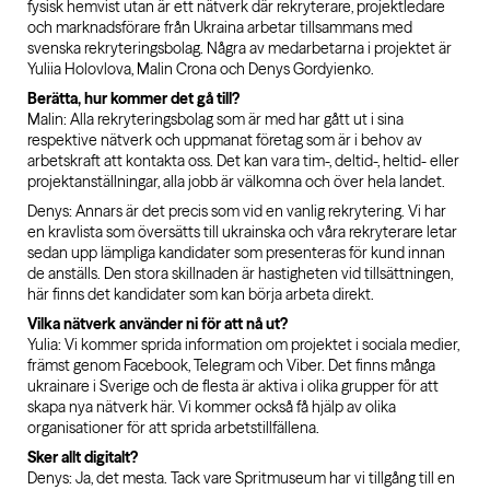
fysisk hemvist utan är ett nätverk där rekryterare, projektledare
och marknadsförare från Ukraina arbetar tillsammans med
svenska rekryteringsbolag. Några av medarbetarna i projektet är
Yuliia Holovlova, Malin Crona och Denys Gordyienko.
Berätta, hur kommer det gå till?
Malin: Alla rekryteringsbolag som är med har gått ut i sina
respektive nätverk och uppmanat företag som är i behov av
arbetskraft att kontakta oss. Det kan vara tim-, deltid-, heltid- eller
projektanställningar, alla jobb är välkomna och över hela landet.
Denys: Annars är det precis som vid en vanlig rekrytering. Vi har
en kravlista som översätts till ukrainska och våra rekryterare letar
sedan upp lämpliga kandidater som presenteras för kund innan
de anställs. Den stora skillnaden är hastigheten vid tillsättningen,
här finns det kandidater som kan börja arbeta direkt.
Vilka nätverk använder ni för att nå ut?
Yulia: Vi kommer sprida information om projektet i sociala medier,
främst genom Facebook, Telegram och Viber. Det finns många
ukrainare i Sverige och de flesta är aktiva i olika grupper för att
skapa nya nätverk här. Vi kommer också få hjälp av olika
organisationer för att sprida arbetstillfällena.
Sker allt digitalt?
Denys: Ja, det mesta. Tack vare Spritmuseum har vi tillgång till en