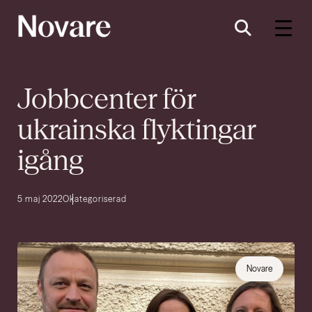
Jobbcenter för
ukrainska flyktingar
igång
5 maj 2022
Okategoriserad
Novare