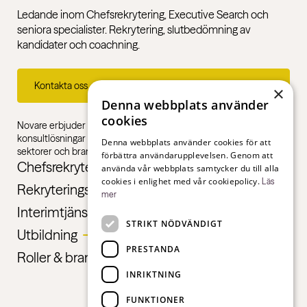
Ledande inom Chefsrekrytering, Executive Search och
seniora specialister. Rekrytering, slutbedömning av
kandidater och coachning.
Kontakta oss
×
Denna webbplats använder
cookies
Novare erbjuder specialistkompetens inom rekrytering,
konsultlösningar och ledarskapsutbildningar, gentemot alla
Denna webbplats använder cookies för att
sektorer och branscher – från första jobb till chefsnivå.
förbättra användarupplevelsen. Genom att
Chefsrekrytering
använda vår webbplats samtycker du till alla
cookies i enlighet med vår cookiepolicy.
Läs
Rekryteringstjänster
mer
Interimtjänster
STRIKT NÖDVÄNDIGT
Utbildning
PRESTANDA
Roller & branscher
INRIKTNING
FUNKTIONER