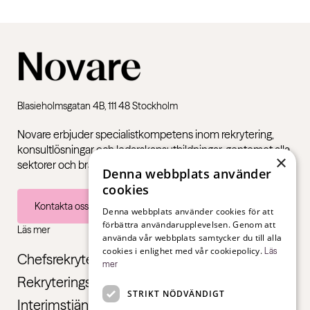
Blasieholmsgatan 4B, 111 48 Stockholm
Novare erbjuder specialistkompetens inom rekrytering,
konsultlösningar och ledarskapsutbildningar, gentemot alla
×
sektorer och branscher – från första jobb till chefsnivå.
Denna webbplats använder
cookies
Kontakta oss
Denna webbplats använder cookies för att
förbättra användarupplevelsen. Genom att
Läs mer
använda vår webbplats samtycker du till alla
cookies i enlighet med vår cookiepolicy.
Läs
Chefsrekrytering
mer
Rekryteringstjänster
STRIKT NÖDVÄNDIGT
Interimstjänster