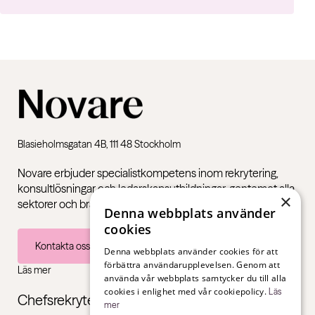
Blasieholmsgatan 4B, 111 48 Stockholm
Novare erbjuder specialistkompetens inom rekrytering,
konsultlösningar och ledarskapsutbildningar, gentemot alla
×
sektorer och branscher – från första jobb till chefsnivå.
Denna webbplats använder
cookies
Kontakta oss
Denna webbplats använder cookies för att
förbättra användarupplevelsen. Genom att
Läs mer
använda vår webbplats samtycker du till alla
cookies i enlighet med vår cookiepolicy.
Läs
Chefsrekrytering
mer