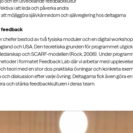
ljö och en utvecklande feedbackkultur
fektiva i att leda och påverka andra
r att möjliggöra självkännedom och självreglering hos deltagarna
å feedback
chefer bestod av två fysiska moduler och en digital workshop f
England och USA. Den teoretiska grunden för programmet utgick
oledarskap och SCARF-modellen (Rock, 2006). Under programm
metoder i formatet Feedback Lab där vi arbetar med upplevelse
h teori med en stor dos praktiska övningar och konkreta exempel 
n och diskussion efter varje övning. Deltagarna fick även göra e
ra och stärka feedbackkulturen i deras team.