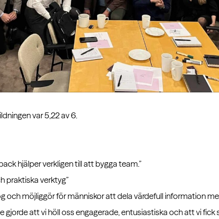
dningen var 5,22 av 6.
ack hjälper verkligen till att bygga team.”
h praktiska verktyg”
 och möjliggör för människor att dela värdefull information me
de gjorde att vi höll oss engagerade, entusiastiska och att vi fic