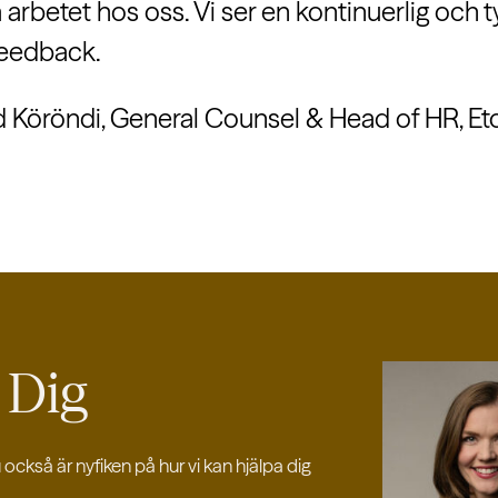
 arbetet hos oss. Vi ser en kontinuerlig och t
eedback.
d Köröndi, General Counsel & Head of HR, Et
r
Dig
ckså är nyfiken på hur vi kan hjälpa dig