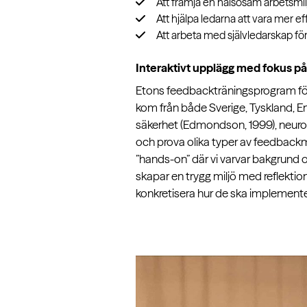
Att främja en hälsosam arbetsmi
Att hjälpa ledarna att vara mer ef
Att arbeta med självledarskap fö
Interaktivt upplägg med fokus p
Etons feedbackträningsprogram för 
kom från både Sverige, Tyskland, 
säkerhet (Edmondson, 1999), neur
och prova olika typer av feedback
”hands-on” där vi varvar bakgrund oc
skapar en trygg miljö med reflektio
konkretisera hur de ska implemente