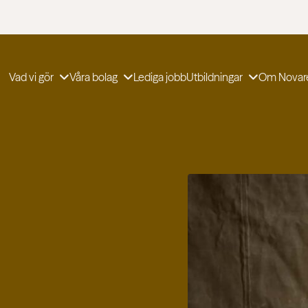
Vad vi gör
Våra bolag
Lediga jobb
Utbildningar
Om Novar