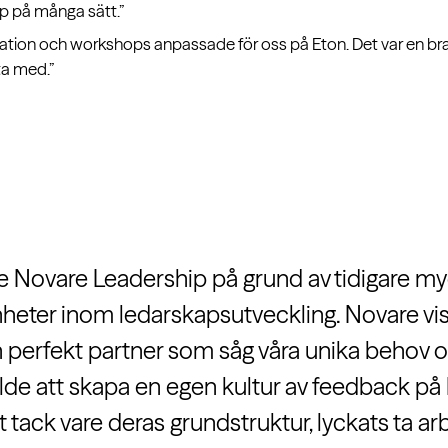
p på många sätt.”
rmation och workshops anpassade för oss på Eton. Det var en br
ta med.”
de Novare Leadership på grund av tidigare m
nheter inom ledarskapsutveckling. Novare vis
n perfekt partner som såg våra unika behov 
lde att skapa en egen kultur av feedback på E
tack vare deras grundstruktur, lyckats ta arbe