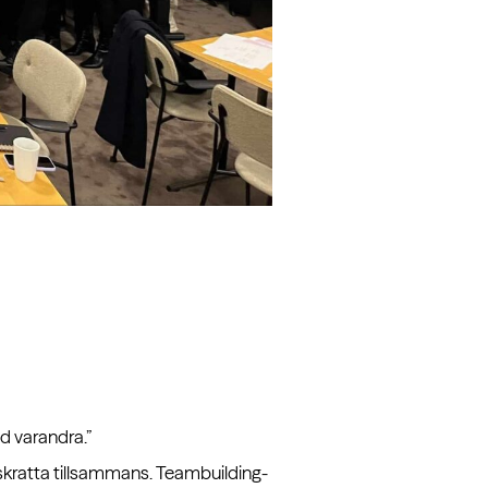
d varandra.”
k skratta tillsammans. Teambuilding-