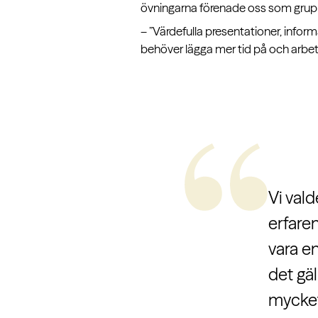
övningarna förenade oss som grup
– ”Värdefulla presentationer, info
behöver lägga mer tid på och arbe
Vi val
erfare
vara e
det gäl
mycket 