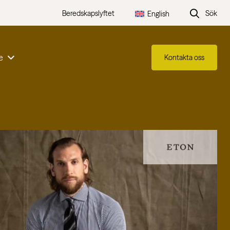
Beredskapslyftet
Sök
English
e
Kontakta oss