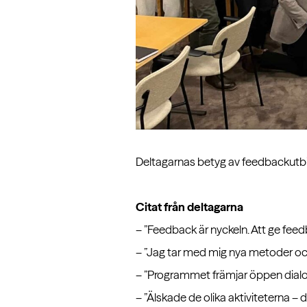
Deltagarnas betyg av feedbackutbil
Citat från deltagarna
– ”Feedback är nyckeln. Att ge feedb
– ”Jag tar med mig nya metoder oc
– ”Programmet främjar öppen dialog
– ”Älskade de olika aktiviteterna – 