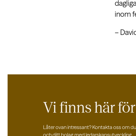
dagliga
inom f
– Davi
Vi finns här fö
Låter ovan intressant? Kontakta oss om du o
och ditt bolag med ledarskapsutveckling.