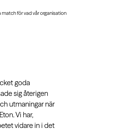
a match för vad vår organisation
ycket goda
ade sig återigen
och utmaningar när
ton. Vi har,
tet vidare in i det