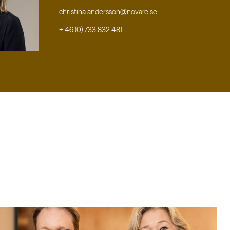
christina.andersson@novare.se
+ 46 (0) 733 832 481