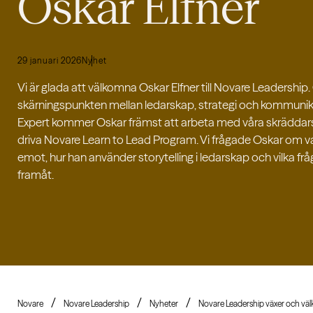
Oskar Elfner
29 januari 2026
Nyhet
Vi är glada att välkomna Oskar Elfner till Novare Leadership. 
skärningspunkten mellan ledarskap, strategi och kommunikat
Expert kommer Oskar främst att arbeta med våra skrädda
driva Novare Learn to Lead Program. Vi frågade Oskar om v
emot, hur han använder storytelling i ledarskap och vilka fråg
framåt.
Novare
Novare Leadership
Nyheter
Novare Leadership växer och vä