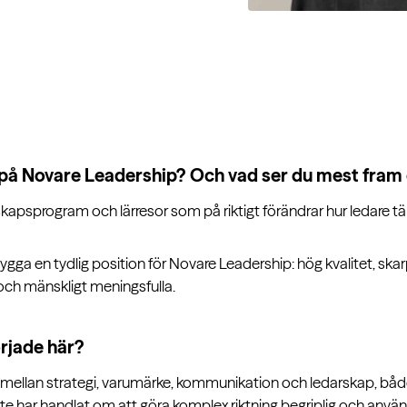
å Novare Leadership? Och vad ser du mest fram
apsprogram och lärresor som på riktigt förändrar hur ledare tänk
ygga en tydlig position för Novare Leadership: hög kvalitet, sk
 och mänskligt meningsfulla.
örjade här?
 mellan strategi, varumärke, kommunikation och ledarskap, både
te har handlat om att göra komplex riktning begriplig och använ