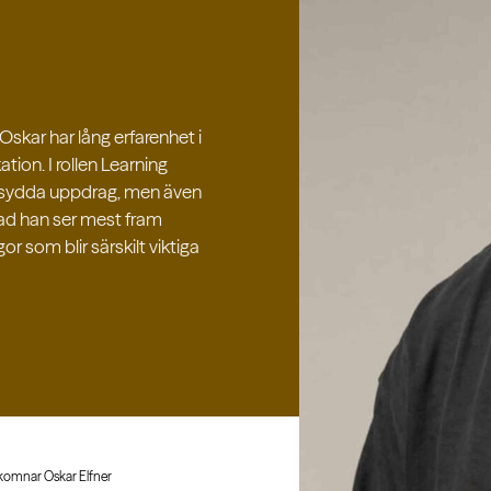
Oskar har lång erfarenhet i
ion. I rollen Learning
rsydda uppdrag, men även
ad han ser mest fram
or som blir särskilt viktiga
lkomnar Oskar Elfner