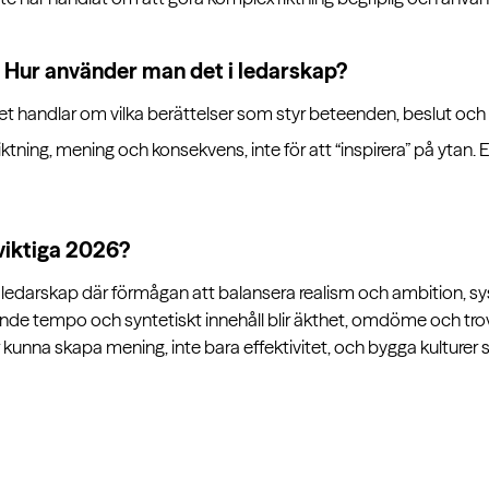
g. Hur använder man det i ledarskap?
Det handlar om vilka berättelser som styr beteenden, beslut och 
iktning, mening och konsekvens, inte för att “inspirera” på ytan. 
 viktiga 2026?
t ledarskap där förmågan att balansera realism och ambition, sy
rande tempo och syntetiskt innehåll blir äkthet, omdöme och trov
kunna skapa mening, inte bara effektivitet, och bygga kulturer s