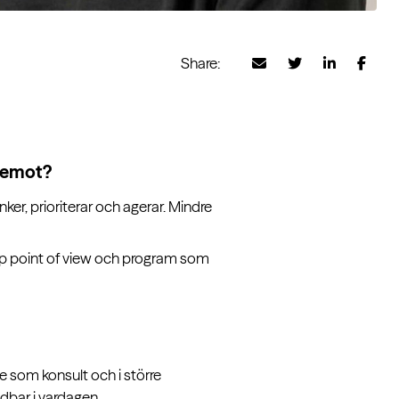
Share:
 emot?
er, prioriterar och agerar. Mindre
arp point of view och program som
 som konsult och i större
dbar i vardagen.