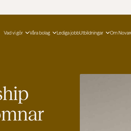
Vad vi gör
Våra bolag
Lediga jobb
Utbildningar
Om Novar
ship
omnar