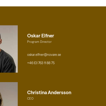
Oskar Elfner
Program Director
oskar.elfner@novare.se
+46 (0) 763 11 88 75
Christina Andersson
CEO