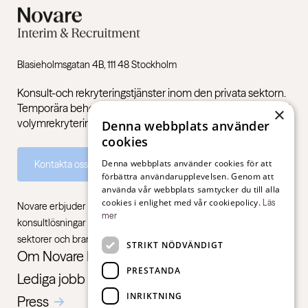
Blasieholmsgatan 4B, 111 48 Stockholm
Konsult-och rekryteringstjänster inom den privata sektorn.
Temporära behov, permanenta rekryteringar och stöd med
×
volymrekryteringar.
Denna webbplats använder
cookies
Denna webbplats använder cookies för att
Kontakta oss
förbättra användarupplevelsen. Genom att
använda vår webbplats samtycker du till alla
cookies i enlighet med vår cookiepolicy.
Läs
Novare erbjuder specialistkompetens inom rekrytering,
mer
konsultlösningar och ledarskapsutbildningar, gentemot alla
sektorer och branscher – från första jobb till chefsnivå.
STRIKT NÖDVÄNDIGT
Om Novare Interim & Recruitment
PRESTANDA
Lediga jobb
INRIKTNING
Press