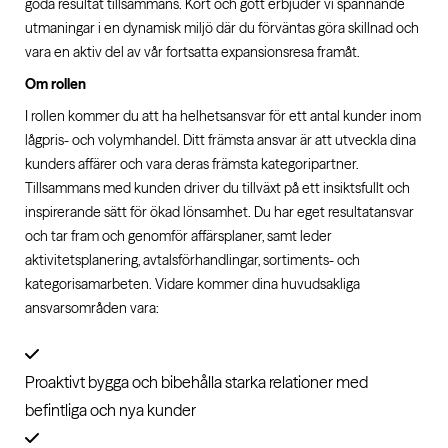
goda resultat tillsammans. Kort och gott erbjuder vi spännande
utmaningar i en dynamisk miljö där du förväntas göra skillnad och
vara en aktiv del av vår fortsatta expansionsresa framåt.
Om rollen
I rollen kommer du att ha helhetsansvar för ett antal kunder inom
lågpris- och volymhandel. Ditt främsta ansvar är att utveckla dina
kunders affärer och vara deras främsta kategoripartner.
Tillsammans med kunden driver du tillväxt på ett insiktsfullt och
inspirerande sätt för ökad lönsamhet. Du har eget resultatansvar
och tar fram och genomför affärsplaner, samt leder
aktivitetsplanering, avtalsförhandlingar, sortiments- och
kategorisamarbeten. Vidare kommer dina huvudsakliga
ansvarsområden vara:
Proaktivt bygga och bibehålla starka relationer med
befintliga och nya kunder