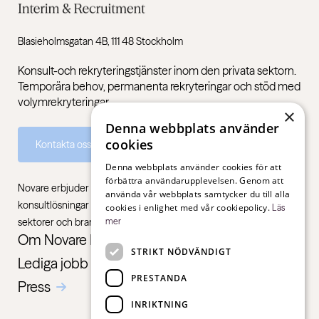
Blasieholmsgatan 4B, 111 48 Stockholm
Konsult-och rekryteringstjänster inom den privata sektorn.
Temporära behov, permanenta rekryteringar och stöd med
volymrekryteringar.
×
Denna webbplats använder
cookies
Kontakta oss
Denna webbplats använder cookies för att
förbättra användarupplevelsen. Genom att
Novare erbjuder specialistkompetens inom rekrytering,
använda vår webbplats samtycker du till alla
konsultlösningar och ledarskapsutbildningar, gentemot alla
cookies i enlighet med vår cookiepolicy.
Läs
sektorer och branscher – från första jobb till chefsnivå.
mer
Om Novare Interim & Recruitment
STRIKT NÖDVÄNDIGT
Lediga jobb
PRESTANDA
Press
INRIKTNING