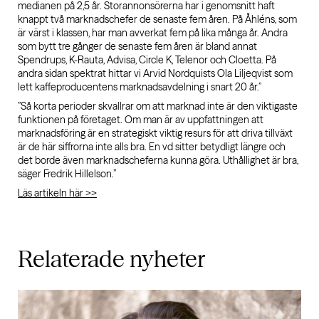
medianen på 2,5 år. Storannonsörerna har i genomsnitt haft
knappt två marknadschefer de senaste fem åren. På Åhléns, som
är värst i klassen, har man avverkat fem på lika många år. Andra
som bytt tre gånger de senaste fem åren är bland annat
Spendrups, K-Rauta, Advisa, Circle K, Telenor och Cloetta. På
andra sidan spektrat hittar vi Arvid Nordquists Ola Liljeqvist som
lett kaffeproducentens marknadsavdelning i snart 20 år.”
”Så korta perioder skvallrar om att marknad inte är den viktigaste
funktionen på företaget. Om man är av uppfattningen att
marknadsföring är en strategiskt viktig resurs för att driva tillväxt
är de här siffrorna inte alls bra. En vd sitter betydligt längre och
det borde även marknadscheferna kunna göra. Uthållighet är bra,
säger Fredrik Hillelson.”
Läs artikeln här >>
Relaterade
nyheter