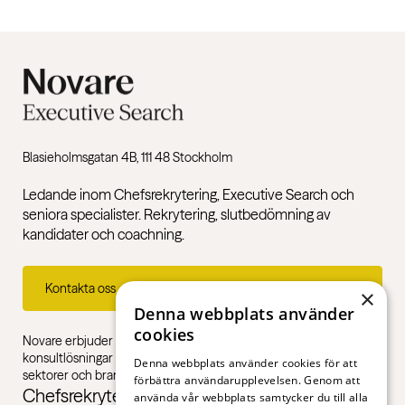
Blasieholmsgatan 4B, 111 48 Stockholm
Ledande inom Chefsrekrytering, Executive Search och
seniora specialister. Rekrytering, slutbedömning av
kandidater och coachning.
Kontakta oss
×
Denna webbplats använder
cookies
Novare erbjuder specialistkompetens inom rekrytering,
konsultlösningar och ledarskapsutbildningar, gentemot alla
Denna webbplats använder cookies för att
sektorer och branscher – från första jobb till chefsnivå.
förbättra användarupplevelsen. Genom att
Chefsrekrytering
använda vår webbplats samtycker du till alla