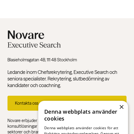
Blasieholmsgatan 4B, 111 48 Stockholm
Ledande inom Chefsrekrytering, Executive Search och
seniora specialister. Rekrytering, slutbedömning av
kandidater och coachning.
Kontakta oss
×
Denna webbplats använder
cookies
Novare erbjuder specialistkompetens inom rekrytering,
konsultlösningar och ledarskapsutbildningar, gentemot alla
Denna webbplats använder cookies för att
sektorer och branscher – från första jobb till chefsnivå.
förbättra användarupplevelsen. Genom att