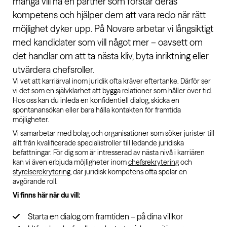
många vill ha en partner som förstår deras
kompetens och hjälper dem att vara redo när rätt
möjlighet dyker upp. På Novare arbetar vi långsiktigt
med kandidater som vill något mer – oavsett om
det handlar om att ta nästa kliv, byta inriktning eller
utvärdera chefsroller.
Vi vet att karriärval inom juridik ofta kräver eftertanke. Därför ser
vi det som en självklarhet att bygga relationer som håller över tid.
Hos oss kan du inleda en konfidentiell dialog, skicka en
spontanansökan eller bara hålla kontakten för framtida
möjligheter.
Vi samarbetar med bolag och organisationer som söker jurister till
allt från kvalificerade specialistroller till ledande juridiska
befattningar. För dig som är intresserad av nästa nivå i karriären
kan vi även erbjuda möjligheter inom
chefsrekrytering
och
styrelserekrytering
, där juridisk kompetens ofta spelar en
avgörande roll.
Vi finns här när du vill:
Starta en dialog om framtiden – på dina villkor