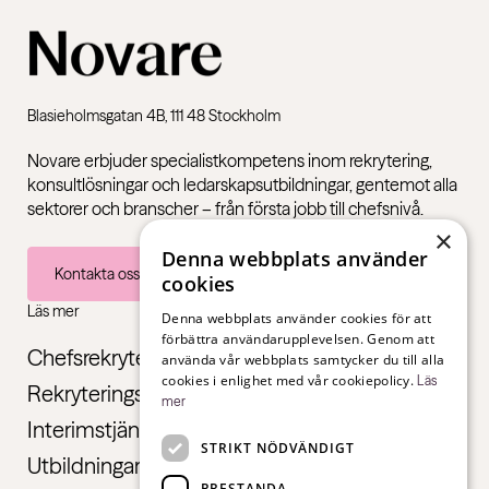
Blasieholmsgatan 4B, 111 48 Stockholm
Novare erbjuder specialistkompetens inom rekrytering,
konsultlösningar och ledarskapsutbildningar, gentemot alla
sektorer och branscher – från första jobb till chefsnivå.
×
Denna webbplats använder
Kontakta oss
cookies
Läs mer
Denna webbplats använder cookies för att
förbättra användarupplevelsen. Genom att
Chefsrekrytering
använda vår webbplats samtycker du till alla
cookies i enlighet med vår cookiepolicy.
Läs
Rekryteringstjänster
mer
Interimstjänster
STRIKT NÖDVÄNDIGT
Utbildningar
PRESTANDA