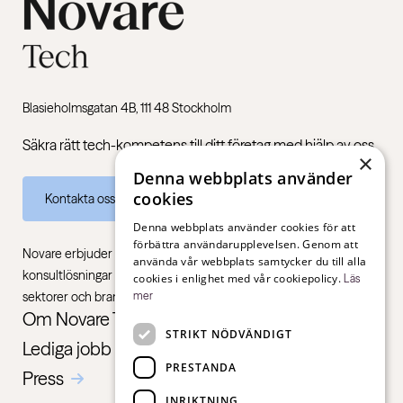
Blasieholmsgatan 4B, 111 48 Stockholm
Säkra rätt tech-kompetens till ditt företag med hjälp av oss.
×
Denna webbplats använder
cookies
Kontakta oss
Denna webbplats använder cookies för att
förbättra användarupplevelsen. Genom att
Novare erbjuder specialistkompetens inom rekrytering,
använda vår webbplats samtycker du till alla
konsultlösningar och ledarskapsutbildningar, gentemot alla
cookies i enlighet med vår cookiepolicy.
Läs
mer
sektorer och branscher – från första jobb till chefsnivå.
Om Novare Tech
STRIKT NÖDVÄNDIGT
Lediga jobb
PRESTANDA
Press
INRIKTNING