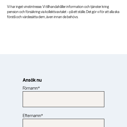
Vi har inget vinstintresse. Vi tillhandahåller information och tjänster kring
pension och försäkring via kollektivavtalet – på ett ställe. Det gör vi för att alla ska
förstå och värdesätta dem, även innan de behövs.
Ansök nu
Förnamn
*
Efternamn
*