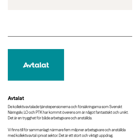
Avtalat
De kollektivavtalade tjänstepensionerna och försäkringarna som Svenskt
Näringsliv, LO och PTK har kommit överens om är något fantastiskt och unikt.
Det är en trygghet för både arbetsgivare och anställda.
Vi finns till för sammanlagt närmare fem miljoner arbetsgivare och anställda
med kollektivavtal i privat sektor. Det är ett stort och viktigt uppdrag.