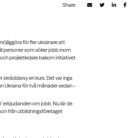
Share:
jliggöra för fler ukrainare att
till personer som söker jobb inom
och projketledare bakom initiativet.
t skräddarsy en kurs. Det var inga
rån Ukraina för två månader sedan –
en” erbjudanden om jobb. Nu lär de
son från utbildningsföretaget