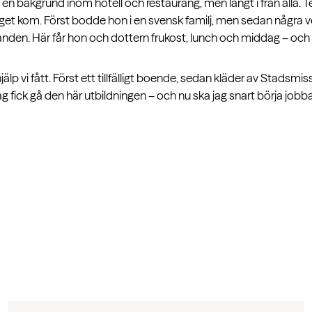
en bakgrund inom hotell och restaurang, men långt i från alla
riget kom. Först bodde hon i en svensk familj, men sedan några ve
 Handen. Här får hon och dottern frukost, lunch och middag – och
jälp vi fått. Först ett tillfälligt boende, sedan kläder av Stadsmis
g fick gå den här utbildningen – och nu ska jag snart börja job