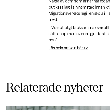
Några av dem som är här har redan 
butikssäljare i sin hemstad innan k
Migrationsverkets regi i en skola i
med.
– Vi är otroligt tacksamma över all h
sätta ihop med cv som gjorde att ja
hon.”
Läs hela artikeln här >>
Relaterade
nyheter