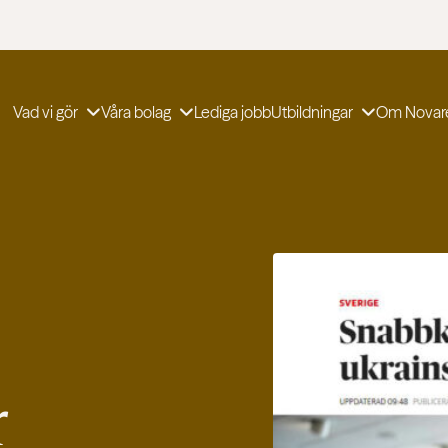
Vad vi gör
Våra bolag
Lediga jobb
Utbildningar
Om Novar
r