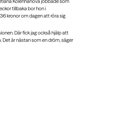
. Tetiana Kolenhanova jobbade som
ckor tillbaka bor hon i
 36 kronor om dagen att röra sig
sionen. Där fick jag också hjälp att
ba. Det är nästan som en dröm, säger