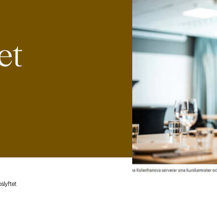
et
slyftet