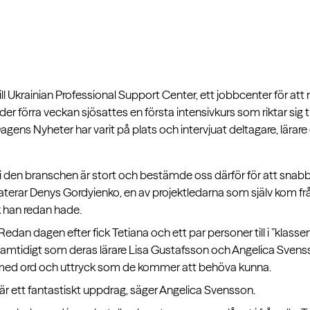
 Ukrainian Professional Support Center, ett jobbcenter för att mö
r förra veckan sjösattes en första intensivkurs som riktar sig 
gens Nyheter har varit på plats och intervjuat deltagare, lärare 
t i den branschen är stort och bestämde oss därför för att snabb
taterar Denys Gordyienko, en av projektledarna som själv kom f
k han redan hade.
edan dagen efter fick Tetiana och ett par personer till i ”klass
r samtidigt som deras lärare Lisa Gustafsson och Angelica Svens
es med ord och uttryck som de kommer att behöva kunna.
 är ett fantastiskt uppdrag, säger Angelica Svensson.