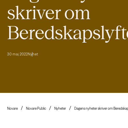
skriver om
Beredskapslyft
30 maj 2022
Nyhet
Novare
Novare Public
Nyheter
Dagens nyheter skriver om Beredskap