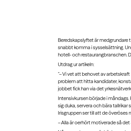
Beredskapslyftet är medgrundare till
snabbt komma i sysselsättning. Unde
hotell- och restaurangbranschen. Da
Utdrag ur artikeln:
”– Vi vet att behovet av arbetskraf
problem att hitta kandidater, kons
jobbet fick han via det yrkesnätver
Intensivkursen började i måndags. R
sig duka, servera och bära tallrika
Irisgruppen ser till att de överös
– Alla är oerhört motiverade så det