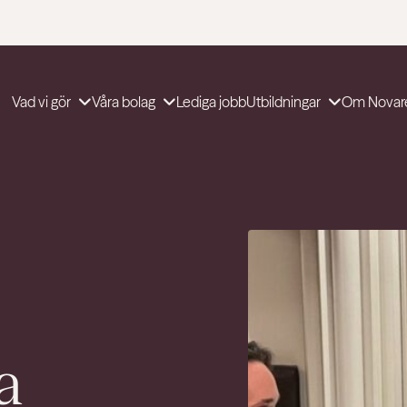
Vad vi gör
Våra bolag
Lediga jobb
Utbildningar
Om Novar
a