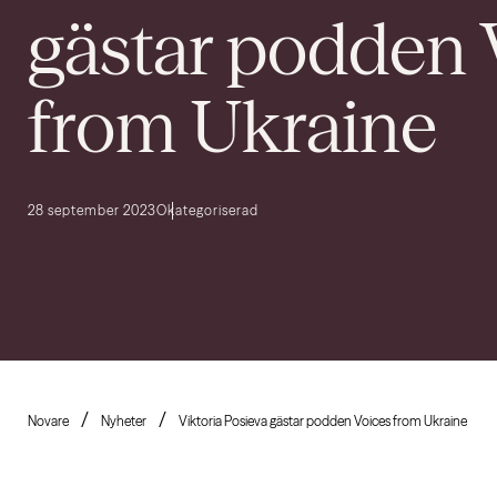
gästar podden 
from Ukraine
28 september 2023
Okategoriserad
Novare
Nyheter
Viktoria Posieva gästar podden Voices from Ukraine