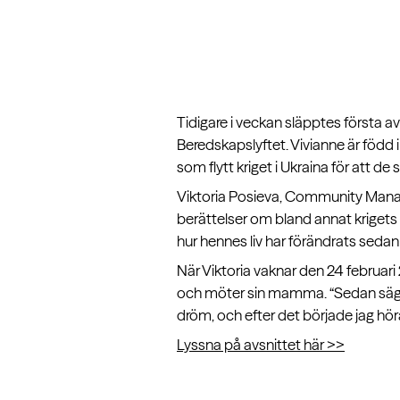
Tidigare i veckan släpptes första 
Beredskapslyftet. Vivianne är född 
som flytt kriget i Ukraina för att de
Viktoria Posieva, Community Manage
berättelser om bland annat krigets
hur hennes liv har förändrats seda
När Viktoria vaknar den 24 februari 2
och möter sin mamma. “Sedan säger
dröm, och efter det började jag hör
Lyssna på avsnittet här >>