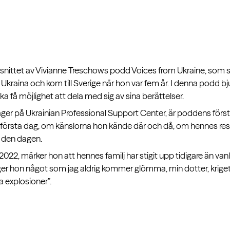
avsnittet av Vivianne Treschows podd Voices from Ukraine, som
i Ukraina och kom till Sverige när hon var fem år. I denna podd 
 ska få möjlighet att dela med sig av sina berättelser.
r på Ukrainian Professional Support Center, är poddens första
 första dag, om känslorna hon kände där och då, om hennes resa
n den dagen.
022, märker hon att hennes familj har stigit upp tidigare än vanli
 hon något som jag aldrig kommer glömma, min dotter, kriget
a explosioner”.