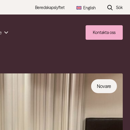
Beredskapslyftet
Sök
English
e
Kontakta oss
Novare