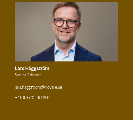
Lars Häggström
Senior Advisor
lars.haggstrom@novare.se
+46 (0) 702 46 16 62