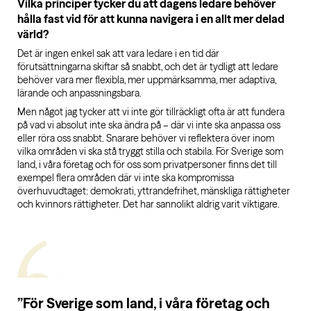
Vilka principer tycker du att dagens ledare behöver
hålla fast vid för att kunna navigera i en allt mer delad
värld?
Det är ingen enkel sak att vara ledare i en tid där
förutsättningarna skiftar så snabbt, och det är tydligt att ledare
behöver vara mer flexibla, mer uppmärksamma, mer adaptiva,
lärande och anpassningsbara.
Men något jag tycker att vi inte gör tillräckligt ofta är att fundera
på vad vi absolut inte ska ändra på – där vi inte ska anpassa oss
eller röra oss snabbt. Snarare behöver vi reflektera över inom
vilka områden vi ska stå tryggt stilla och stabila. För Sverige som
land, i våra företag och för oss som privatpersoner finns det till
exempel flera områden där vi inte ska kompromissa
överhuvudtaget: demokrati, yttrandefrihet, mänskliga rättigheter
och kvinnors rättigheter. Det har sannolikt aldrig varit viktigare.
”För Sverige som land, i våra företag och