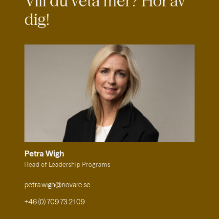
Vill du veta mer?
Hör av
dig!
Petra Wigh
Head of Leadership Programs
petra.wigh@novare.se
+46 (0) 709 73 21 09