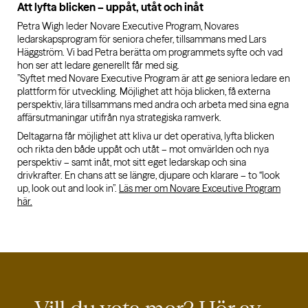
Att lyfta blicken – uppåt, utåt och inåt
Petra Wigh leder Novare Executive Program, Novares
ledarskapsprogram för seniora chefer, tillsammans med Lars
Häggström. Vi bad Petra berätta om programmets syfte och vad
hon ser att ledare generellt får med sig.
”Syftet med Novare Executive Program är att ge seniora ledare en
plattform för utveckling. Möjlighet att höja blicken, få externa
perspektiv, lära tillsammans med andra och arbeta med sina egna
affärsutmaningar utifrån nya strategiska ramverk.
Deltagarna får möjlighet att kliva ur det operativa, lyfta blicken
och rikta den både uppåt och utåt – mot omvärlden och nya
perspektiv – samt inåt, mot sitt eget ledarskap och sina
drivkrafter. En chans att se längre, djupare och klarare – to “look
up, look out and look in”.
Läs mer om Novare Exceutive Program
här.