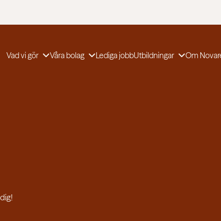
Vad vi gör
Våra bolag
Lediga jobb
Utbildningar
Om Novar
dig!