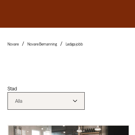
Novare
Novare Bemanning
Lediga jobb
Stad