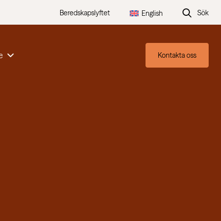
Beredskapslyftet
Sök
English
e
Kontakta oss