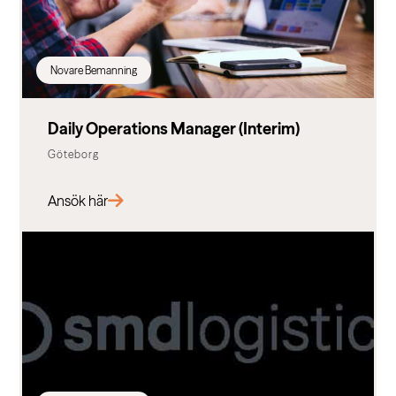
Novare Bemanning
Daily Operations Manager (Interim)
Göteborg
Ansök här