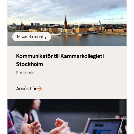
Novare Bemanning
Kommunikatör till Kammarkollegiet i
Stockholm
Stockholm
Ansök här