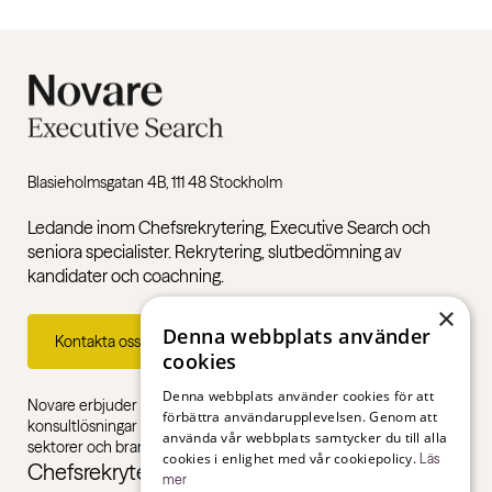
Blasieholmsgatan 4B, 111 48 Stockholm
Ledande inom Chefsrekrytering, Executive Search och
seniora specialister. Rekrytering, slutbedömning av
kandidater och coachning.
×
Denna webbplats använder
Kontakta oss
cookies
Denna webbplats använder cookies för att
Novare erbjuder specialistkompetens inom rekrytering,
förbättra användarupplevelsen. Genom att
konsultlösningar och ledarskapsutbildningar, gentemot alla
använda vår webbplats samtycker du till alla
sektorer och branscher – från första jobb till chefsnivå.
cookies i enlighet med vår cookiepolicy.
Läs
Chefsrekrytering
mer