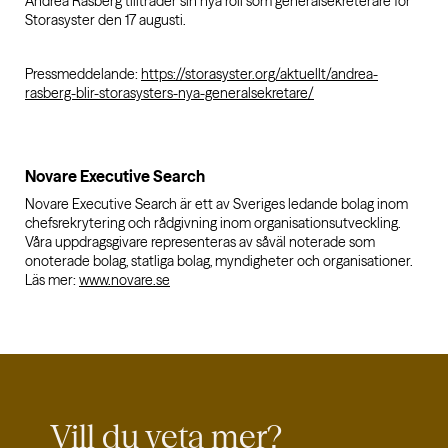
Andréa Råsberg tillträder sin nya roll som generalsekreterare för
Storasyster den 17 augusti.
Pressmeddelande:
https://storasyster.org/aktuellt/andrea-
rasberg-blir-storasysters-nya-generalsekretare/
Novare Executive Search
Novare Executive Search är ett av Sveriges ledande bolag inom
chefsrekrytering och rådgivning inom organisationsutveckling.
Våra uppdragsgivare representeras av såväl noterade som
onoterade bolag, statliga bolag, myndigheter och organisationer.
Läs mer:
www.novare.se
Vill du veta mer?