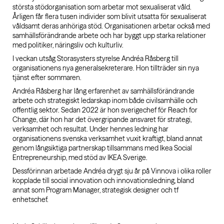
största stödorganisation som arbetar mot sexualiserat våld.
Årligen får flera tusen individer som blivit utsatta för sexualiserat
våldsamt deras anhöriga stöd. Organisationen arbetar också med
samhällsförändrande arbete och har byggt upp starka relationer
med politiker, näringsliv och kulturliv.
I veckan utsåg Storasysters styrelse Andréa Råsberg till
organisationens nya generalsekreterare. Hon tillträder sin nya
tjänst efter sommaren.
Andréa Råsberg har lång erfarenhet av samhällsförändrande
arbete och strategiskt ledarskap inom både civilsamhälle och
offentlig sektor. Sedan 2022 är hon sverigechef för Reach for
Change, där hon har det övergripande ansvaret för strategi,
verksamhet och resultat. Under hennes ledning har
organisationens svenska verksamhet vuxit kraftigt, bland annat
genom långsiktiga partnerskap tillsammans med Ikea Social
Entrepreneurship, med stöd av IKEA Sverige.
Dessförinnan arbetade Andréa drygt sju år på Vinnova i olika roller
kopplade till social innovation och innovationsledning, bland
annat som Program Manager, strategisk designer och tf
enhetschef.