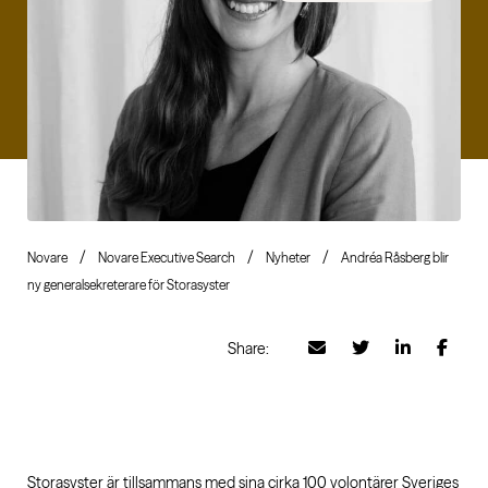
Novare
Novare Executive Search
Nyheter
Andréa Råsberg blir
ny generalsekreterare för Storasyster
Share:
Storasyster är tillsammans med sina cirka 100 volontärer Sveriges