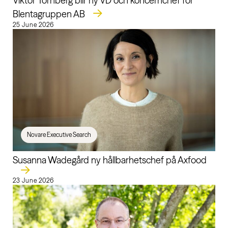
Viktor Tornberg blir ny VD och koncernchef för
Blentagruppen AB
25 June 2026
Novare Executive Search
Susanna Wadegård ny hållbarhetschef på Axfood
23 June 2026