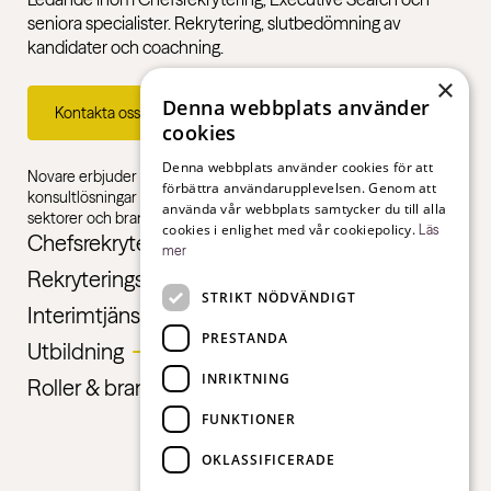
seniora specialister. Rekrytering, slutbedömning av
kandidater och coachning.
×
Denna webbplats använder
Kontakta oss
cookies
Denna webbplats använder cookies för att
Novare erbjuder specialistkompetens inom rekrytering,
förbättra användarupplevelsen. Genom att
konsultlösningar och ledarskapsutbildningar, gentemot alla
använda vår webbplats samtycker du till alla
sektorer och branscher – från första jobb till chefsnivå.
cookies i enlighet med vår cookiepolicy.
Läs
Chefsrekrytering
mer
Rekryteringstjänster
STRIKT NÖDVÄNDIGT
Interimtjänster
PRESTANDA
Utbildning
INRIKTNING
Roller & branscher
FUNKTIONER
OKLASSIFICERADE